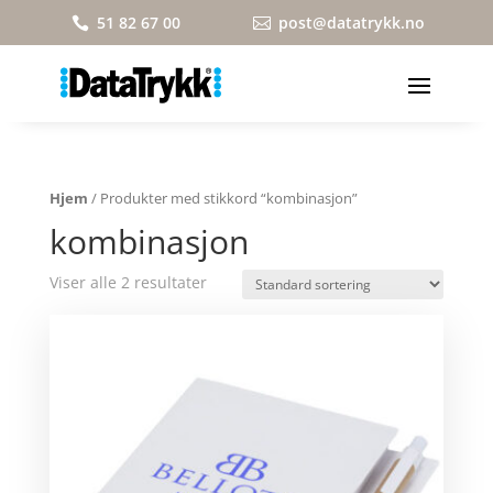
51 82 67 00
post@datatrykk.no


Hjem
/ Produkter med stikkord “kombinasjon”
kombinasjon
Viser alle 2 resultater