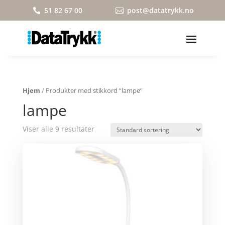
51 82 67 00
post@datatrykk.no


Hjem
/ Produkter med stikkord “lampe”
lampe
Viser alle 9 resultater