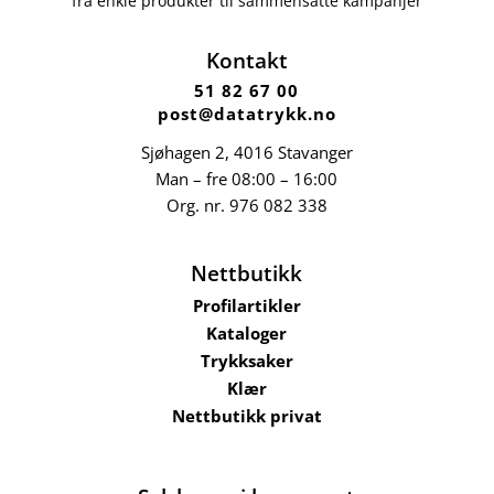
fra enkle produkter til sammensatte kampanjer
Kontakt
51 82 67 00
post@datatrykk.no
Sjøhagen 2, 4016 Stavanger
Man – fre 08:00 – 16:00
Org. nr.
976 082 338
Nettbutikk
Profilartikler
Kataloger
Trykksaker
Klær
Nettbutikk privat