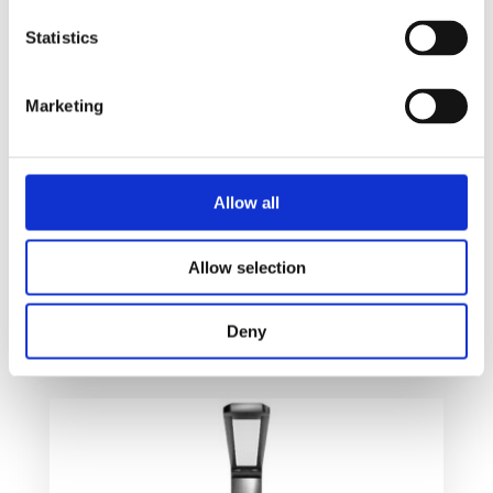
Statistics
Marketing
Allow all
SCX.design F20 svevelampe
1860
kr
Allow selection
Velg alternativ
Deny