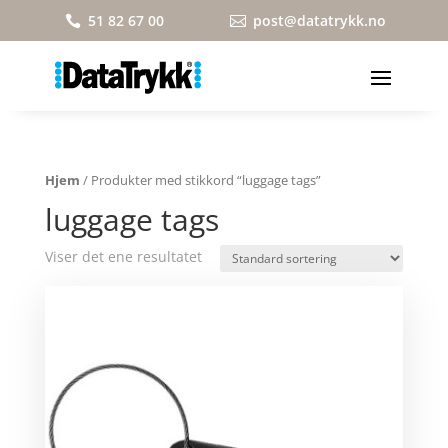
51 82 67 00
post@datatrykk.no


Hjem
/ Produkter med stikkord “luggage tags”
luggage tags
Viser det ene resultatet