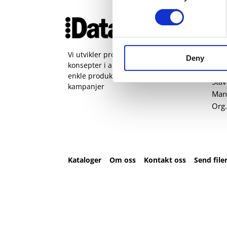
Ko
51 
pos
Vi utvikler produkter og
Deny
konsepter i alle kanaler – Alt fra
Kval
enkle produkter til sammensatte
Sta
kampanjer
Man 
Org.
Kataloger
Om oss
Kontakt oss
Send file