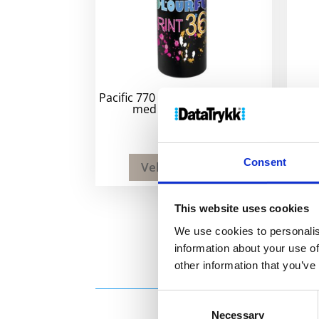
Pacific 770 ml matt sportsflaske
Paci
med karabinkroker
49
kr
Consent
Velg alternativ
This website uses cookies
We use cookies to personalis
information about your use of
other information that you’ve
Consent
Necessary
Selection