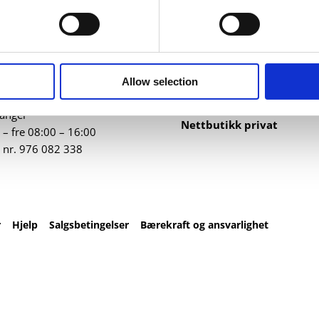
ntakt
Nettbutikk
82 67 00
Profilartikler
t@datatrykk.no
Kataloger
Allow selection
Trykksaker
ebergveien 21
, 4016
Klær
vanger
Nettbutikk privat
– fre 08:00 – 16:00
 nr.
976 082 338
r
Hjelp
Salgsbetingelser
Bærekraft og ansvarlighet