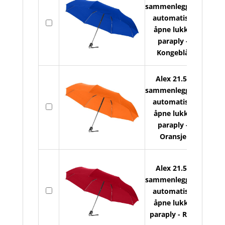
sammenleggbar
automatisk
På
åpne lukke
lager
paraply -
Kongeblå
Alex 21.5"
sammenleggbar
automatisk
På
åpne lukke
lager
paraply -
Oransje
Alex 21.5"
sammenleggbar
På
automatisk
lager
åpne lukke
paraply - Rød