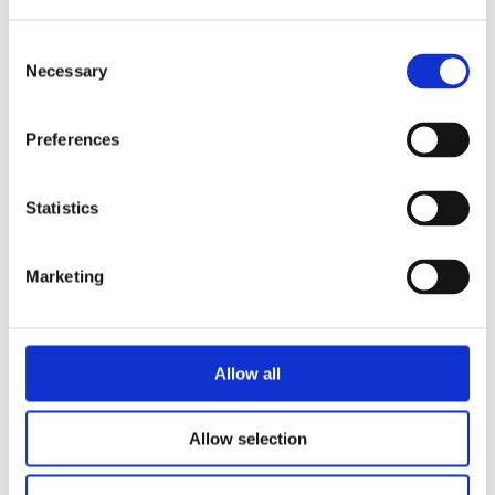
Send forespørsel om produkt med print
Dekorasjonsalternativer
Consent
Necessary
Selection
Dekorasjonpriser
Legg valgte i handlekurven
Preferences
Bilde
Navn
På lage
Statistics
Bilde
Navn
På lage
Alex 21.5"
sammenleggbar
Marketing
automatisk
På
åpne lukke
lager
paraply - Solid
svart/Sølv
Allow all
Alex 21.5"
Allow selection
sammenleggbar
automatisk
På