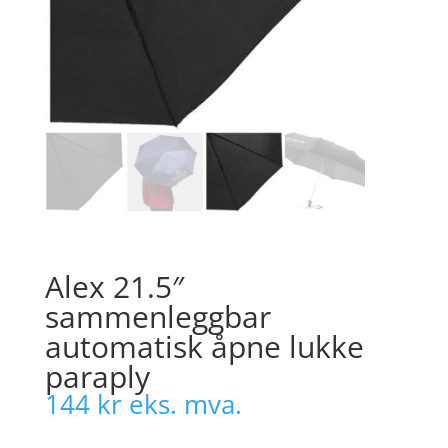
Alex 21.5″
sammenleggbar
automatisk åpne lukke
paraply
144
kr
eks. mva.