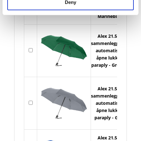
åpne lukke
lager
Deny
paraply -
Marineblå
Alex 21.5"
sammenleggbar
På
automatisk
lager
åpne lukke
paraply - Grønn
Alex 21.5"
sammenleggbar
På
automatisk
lager
åpne lukke
paraply - Grå
Alex 21.5"