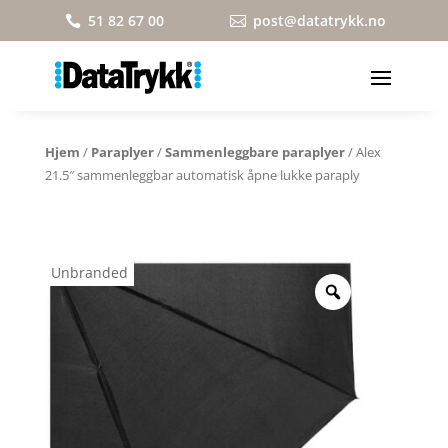
51 82 67 00
post@datatrykk.no


Hjem
/
Paraplyer
/
Sammenleggbare paraplyer
/ Alex
21.5″ sammenleggbar automatisk åpne lukke paraply
Unbranded