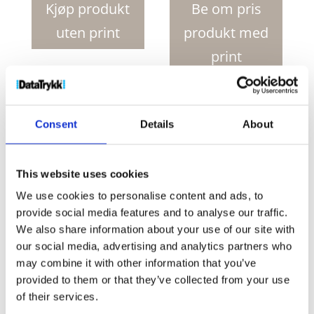
sammenleggbar
Kjøp produkt
Be om pris
automatisk
uten print
produkt med
åpne
lukke
print
paraply
antall
Produktnr:
10901600
Kategorier:
Paraplyer
,
Sammenleggbare paraplyer
Stikkord:
rain
,
raining
,
Consent
Details
About
section umbrella
,
umbrella
,
umbrellas
Collection:
Logo i fokus
This website uses cookies
We use cookies to personalise content and ads, to
provide social media features and to analyse our traffic.
We also share information about your use of our site with
our social media, advertising and analytics partners who
may combine it with other information that you’ve
Kjøp produkt uten print
provided to them or that they’ve collected from your use
of their services.
Ekstra informasjon