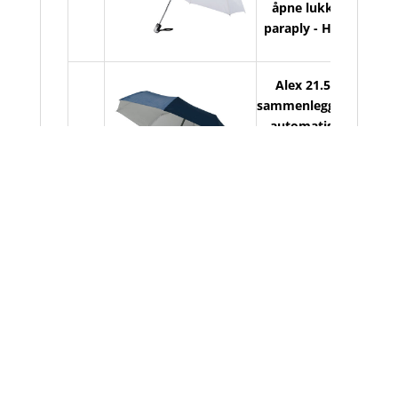
åpne lukke
paraply - Hvit
Alex 21.5"
sammenleggbar
automatisk
På
åpne lukke
lager
paraply -
Marineblå/Sølv
Relaterte produkter