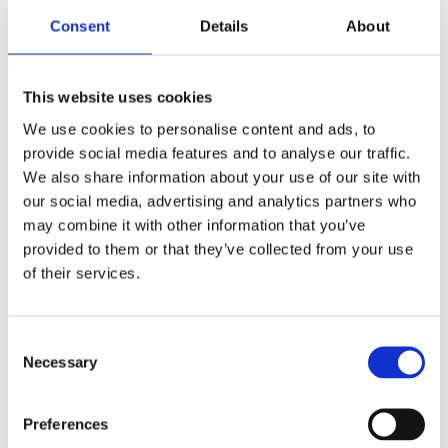
keys
,
Led
,
led light
,
led lights
,
light
,
lights
Consent
Details
About
This website uses cookies
We use cookies to personalise content and ads, to
Kjøp produkt uten print
provide social media features and to analyse our traffic.
We also share information about your use of our site with
Ekstra informasjon
our social media, advertising and analytics partners who
Send forespørsel om produkt med print
may combine it with other information that you’ve
Dekorasjonsalternativer
provided to them or that they’ve collected from your use
of their services.
Dekorasjonpriser
Legg valgte i handlekurven
Consent
Necessary
Selection
Bilde
Navn
På lager
Bilde
Navn
På lager
Preferences
Astro