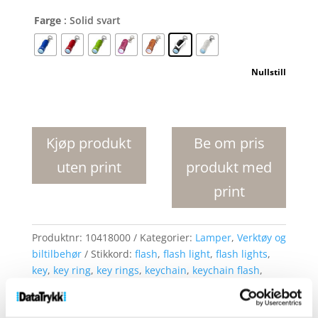
Farge
: Solid svart
Nullstill
Astro
nøkkelring
med
Kjøp produkt
Be om pris
LED
uten print
produkt med
lykt
antall
print
Produktnr:
10418000
Kategorier:
Lamper
,
Verktøy og
biltilbehør
Stikkord:
flash
,
flash light
,
flash lights
,
key
,
key ring
,
key rings
,
keychain
,
keychain flash
,
keychain led
,
keychain light
,
keychains
,
keyring
,
keyring flash
,
keyring led
,
keyring light
,
keyrings
,