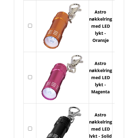
ant
Astro
nøkkelring
As
På
med LED
nø
lager
lykt -
m
Oransje
LE
lyk
ant
Astro
nøkkelring
As
På
med LED
nø
lager
lykt -
m
Magenta
LE
lyk
ant
Astro
nøkkelring
As
På
med LED
nø
lager
lykt - Solid
m