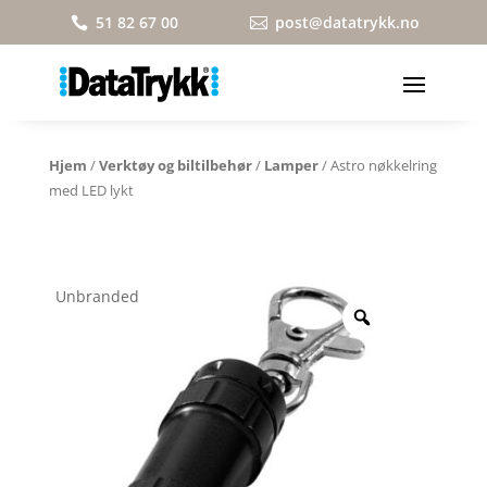
51 82 67 00
post@datatrykk.no


Hjem
/
Verktøy og biltilbehør
/
Lamper
/ Astro nøkkelring
med LED lykt
Unbranded