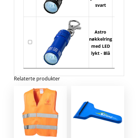
svart
LE
lyk
ant
Astro
As
nøkkelring
På
nø
med LED
lager
m
lykt - Blå
LE
lyk
ant
Relaterte produkter