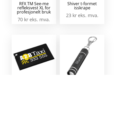
RFX TM See-me
Shiver t-formet
refleksvest XL for
isskrape
profesjonelt bruk
23
kr
eks. mva.
70
kr
eks. mva.
Coro isskrape i
Nunki LED-
kredittkortstørrelse
nøkkelringlykt
15
kr
eks. mva.
48
kr
eks. mva.