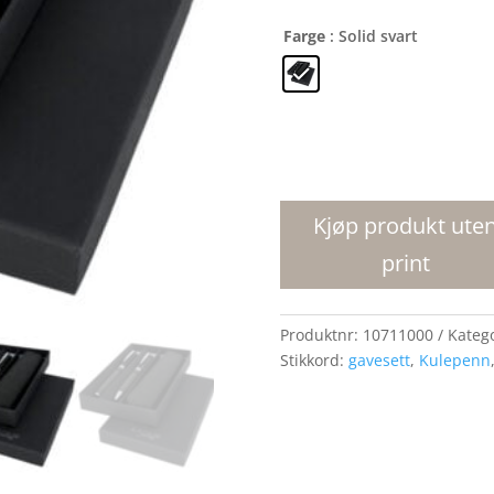
Farge
: Solid svart
Carbon
gavesett
med
Kjøp produkt ute
to
print
penner
med
lomme
Produktnr:
10711000
Kateg
antall
Stikkord:
gavesett
,
Kulepenn