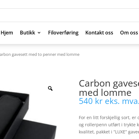
Hjem
Butikk
Filoverføring
Kontakt oss
Om oss
Hjem
Butikk
Filoverføring
Kontakt oss
Om oss
Carbon gavesett med to penner med lomme
Carbon gaves
med lomme
540
kr
eks. mva
For en litt forskjellig sort,
og rollerpenn utført i trykte
kvalitet, pakket i “LUXE” gave