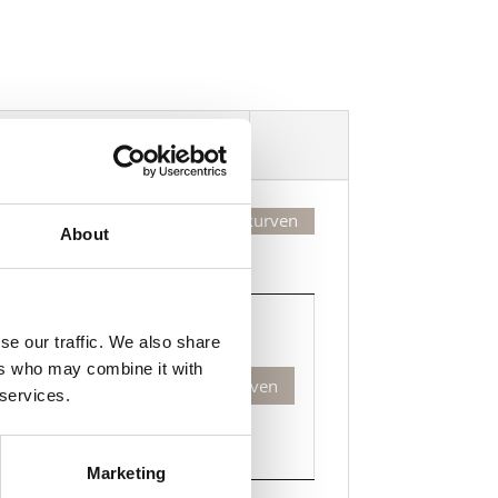
Dekorasjonsalternativer
Legg valgte i handlekurven
About
Kjøp
Kjøp
se our traffic. We also share
bon
ers who may combine it with
Legg til i handlekurven
esett
 services.
d
ner
Marketing
d