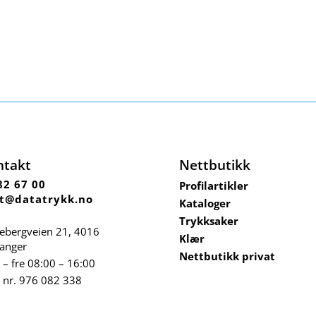
ntakt
Nettbutikk
82 67 00
Profilartikler
t@datatrykk.no
Kataloger
Trykksaker
ebergveien 21
, 4016
Klær
vanger
Nettbutikk privat
– fre 08:00 – 16:00
 nr.
976 082 338