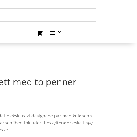
ett med to penner
.
 er dette eksklusivt designede par med kulepenn
 karbonfiber. Inkludert beskyttende veske i høy
eske.