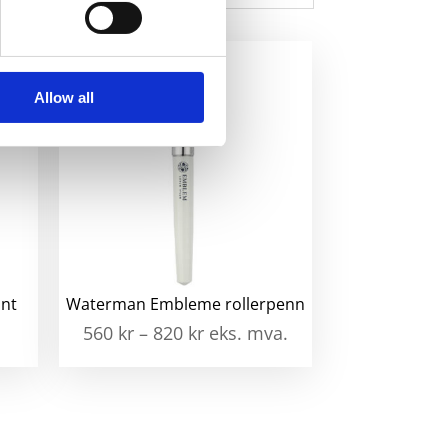
mme
ll
Allow all
ant
Waterman Embleme rollerpenn
560
kr
–
820
kr
eks. mva.