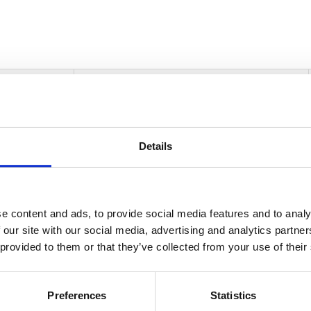
informasjon
Send forespørsel om produkt med print
Details
Navn
På lager
Navn
På lager
e content and ads, to provide social media features and to analy
Car
 our site with our social media, advertising and analytics partn
avesett med to penner med lomme - Solid svart
På lager
gav
 provided to them or that they’ve collected from your use of their
me
to
pen
Preferences
Statistics
me