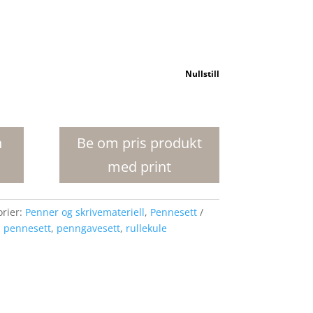
Nullstill
n
Be om pris produkt
med print
orier:
Penner og skrivemateriell
,
Pennesett
,
pennesett
,
penngavesett
,
rullekule