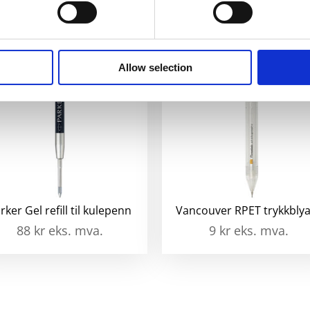
lo
anta
Allow selection
rker Gel refill til kulepenn
Vancouver RPET trykkbly
88
kr
eks. mva.
9
kr
eks. mva.