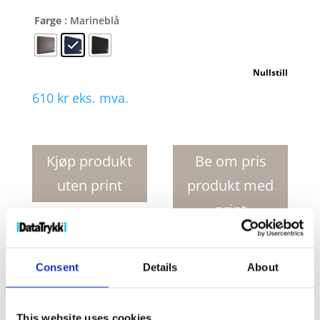
Farge
: Marineblå
Nullstill
610
kr
eks. mva.
Case
Logic
Reflect
Kjøp produkt
Be om pris
14"
uten print
produkt med
PC
cover
print
antall
Produktnr:
12056155
Kategorier:
PC vesker
,
Vesker
Consent
Details
About
Stikkord:
Bag
,
case logic
,
caselogic
,
pc bag
,
pc sleeve
,
sleeve
This website uses cookies