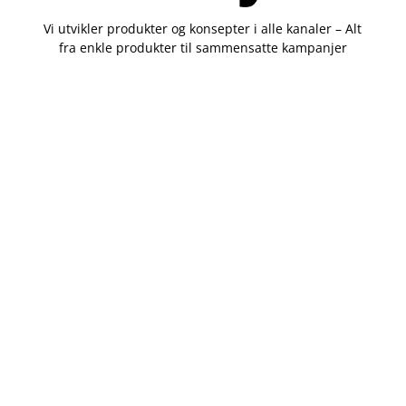
Vi utvikler produkter og konsepter i alle kanaler – Alt
fra enkle produkter til sammensatte kampanjer
Kontakt
51 82 67 00
post@datatrykk.no
Kvalebergveien 21
, 4016 Stavanger
Man – fre 08:00 – 16:00
Org. nr.
976 082 338
Nettbutikk
Profilartikler
Kataloger
Trykksaker
Klær
Nettbutikk privat