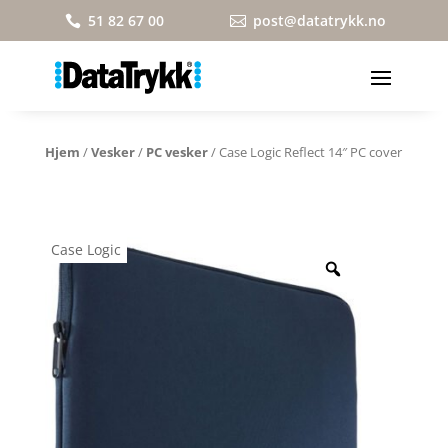
51 82 67 00
post@datatrykk.no


Hjem
/
Vesker
/
PC vesker
/ Case Logic Reflect 14″ PC cover
Case Logic