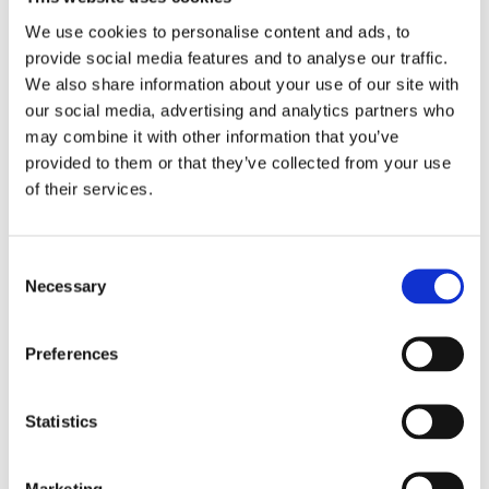
We use cookies to personalise content and ads, to
provide social media features and to analyse our traffic.
We also share information about your use of our site with
our social media, advertising and analytics partners who
Kjøp produkt uten print
may combine it with other information that you’ve
Ekstra informasjon
provided to them or that they’ve collected from your use
Send forespørsel om produkt med print
of their services.
Dekorasjonsalternativer
Dekorasjonpriser
Consent
Necessary
Selection
Legg valgte i handlekurven
Preferences
Bilde
Navn
På lager
Bilde
Navn
På lager
Case
Statistics
Logic
Cas
Reflect
På
Log
14" PC
lager
Marketing