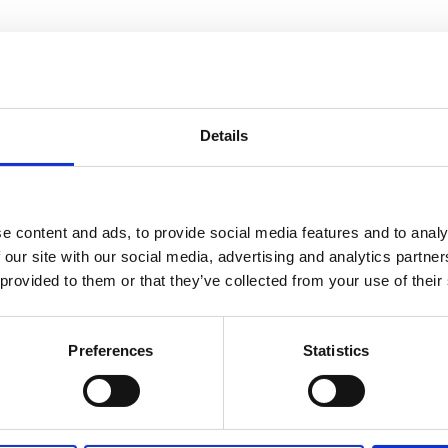
informasjon
Send forespørsel om produkt med print
Details
e content and ads, to provide social media features and to analy
Navn
På lager
 our site with our social media, advertising and analytics partn
Navn
På lager
 provided to them or that they’ve collected from your use of their
Deale
Deale leppepomade - Lys grønn
På lager
Preferences
Statistics
leppepoma
antall