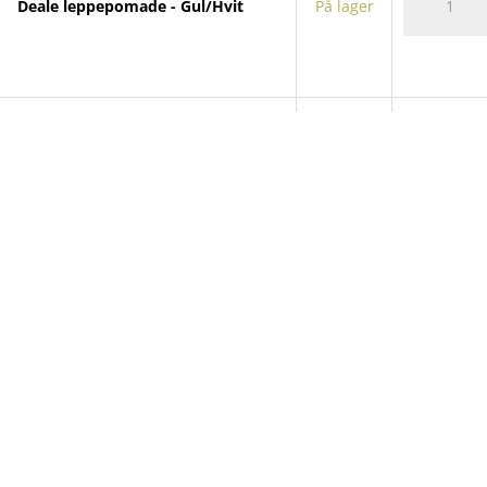
Deale leppepomade - Gul/Hvit
På lager
leppepoma
antall
Deale
Deale leppepomade - Blå
På lager
leppepoma
antall
Deale
Deale leppepomade - Rød
På lager
leppepoma
antall