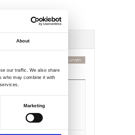
Dekorasjonsalternativer
About
Legg valgte i handlekurven
se our traffic. We also share
Kjøp
ers who may combine it with
Kjøp
 services.
Legg til i handlekurven
Marketing
de