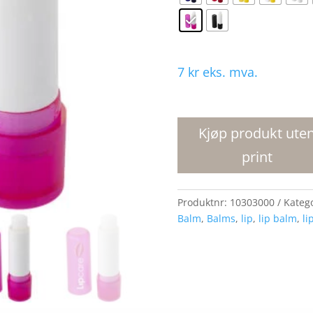
7
kr
eks. mva.
Deale
leppepomade
antall
Kjøp produkt ute
print
Produktnr:
10303000
Kateg
Balm
,
Balms
,
lip
,
lip balm
,
li