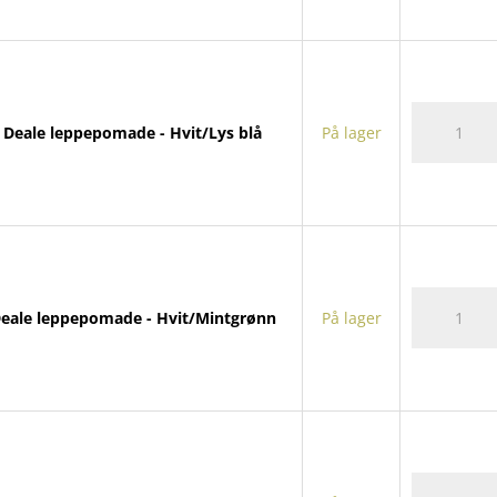
Deale
Deale leppepomade - Hvit/Lys blå
På lager
leppepoma
antall
Deale
eale leppepomade - Hvit/Mintgrønn
På lager
leppepoma
antall
Deale