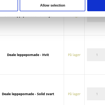
Allow selection
Deale
Deale leppepomade - Oransje
På lager
leppepoma
antall
Deale
Deale leppepomade - Hvit
På lager
leppepoma
antall
Deale
Deale leppepomade - Solid svart
På lager
leppepoma
antall