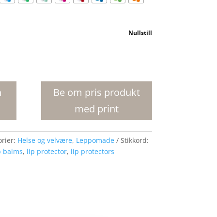
Nullstill
n
Be om pris produkt
med print
orier:
Helse og velvære
,
Leppomade
Stikkord:
p balms
,
lip protector
,
lip protectors