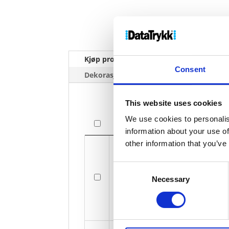
Kjøp produkt uten print
Ekstra 
Consent
Dekorasjonpriser
This website uses cookies
We use cookies to personalis
Bilde
information about your use of
Bilde
other information that you’ve
Consent
Necessary
Selection