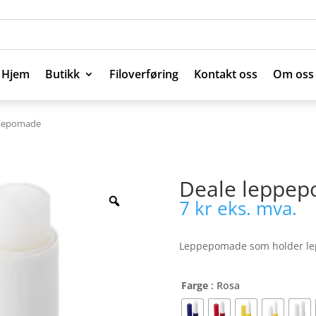
Hjem
Butikk
Filoverføring
Kontakt oss
Om oss
Hjem
Butikk
Filoverføring
Kontakt oss
Om oss
ppepomade
Deale leppe
7
kr
eks. mva.
Leppepomade som holder lepp
Farge
: Rosa