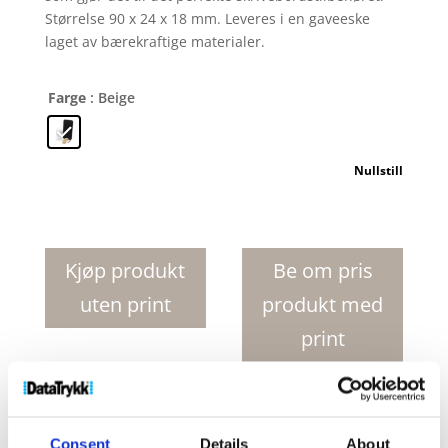
Størrelse 90 x 24 x 18 mm. Leveres i en gaveeske
laget av bærekraftige materialer.
Farge
: Beige
Nullstill
Edulis
kabelstyring
i
Kjøp produkt
Be om pris
bambus
uten print
produkt med
antall
print
Produktnr:
12423302
Kategorier:
Teknologi
,
Telefon
og nettbrettutstyr
Stikkord:
datamaskin
,
Green
Consent
Details
About