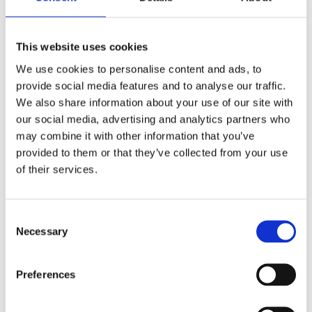
Concept
,
kabel
,
Organisator
,
skrivebord
,
styring
,
tilbehør
This website uses cookies
We use cookies to personalise content and ads, to
provide social media features and to analyse our traffic.
We also share information about your use of our site with
our social media, advertising and analytics partners who
Kjøp produkt uten print
may combine it with other information that you’ve
Ekstra informasjon
provided to them or that they’ve collected from your use
Send forespørsel om produkt med print
of their services.
Dekorasjonsalternativer
Dekorasjonpriser
Consent
Necessary
Selection
Legg valgte i handlekurven
Preferences
Bilde
Navn
På lager
Bilde
Navn
På lager