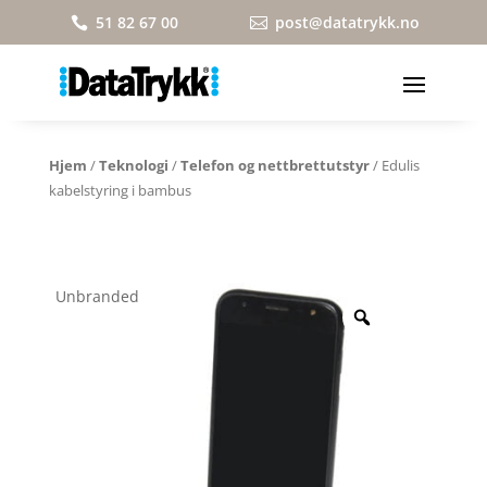
51 82 67 00
post@datatrykk.no


Hjem
/
Teknologi
/
Telefon og nettbrettutstyr
/ Edulis
kabelstyring i bambus
Unbranded