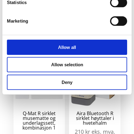
Statistics
Edulis
E
kabelstyring
På
k
i bambus -
lager
Marketing
i
Beige
a
Allow all
Relaterte produkter
Allow selection
Deny
Q-Mat R sirklet
Aira Bluetooth R
musematte og
sirklet høyttaler i
underlagssett,
hvetehalm
kombinasjon 1
210
kr
eks. mva.