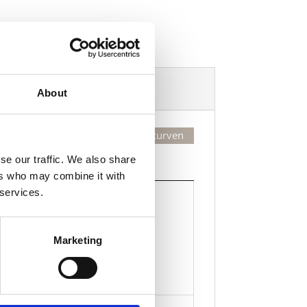
Dekorasjonsalternativer
About
Legg valgte i handlekurven
se our traffic. We also share
Kjøp
ers who may combine it with
Kjøp
 services.
Legg til i handlekurven
Marketing