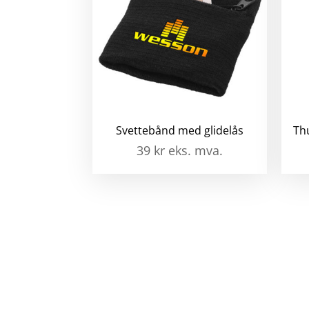
Svettebånd med glidelås
Th
39
kr
eks. mva.