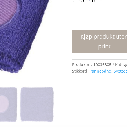
Hyper
svettebånd
antall
Kjøp produkt ute
print
Produktnr:
10036805
Kateg
Stikkord:
Pannebånd
,
Svette