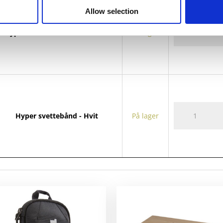
Allow selection
Hyper
Hyper svettebånd - Solid svart
På lager
svettebånd
antall
Hyper
Hyper svettebånd - Hvit
På lager
svettebånd
antall