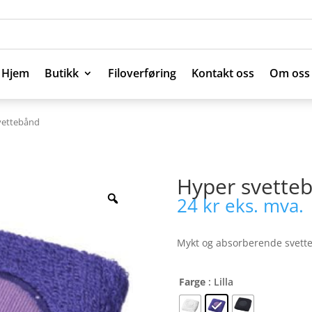
Hjem
Butikk
Filoverføring
Kontakt oss
Om oss
Hjem
Butikk
Filoverføring
Kontakt oss
Om oss
vettebånd
Hyper svette
24
kr
eks. mva.
Mykt og absorberende svett
Farge
: Lilla