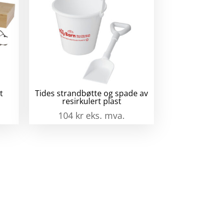
t
Tides strandbøtte og spade av
resirkulert plast
104
kr
eks. mva.