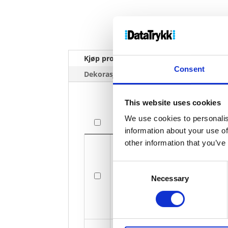
Kjøp produkt uten print
Ekstra 
Consent
Dekorasjonpriser
This website uses cookies
We use cookies to personalis
Bilde
information about your use of
Bilde
other information that you’ve
Consent
Necessary
Selection