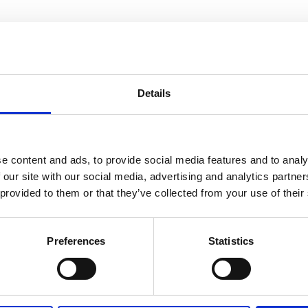
informasjon
Send forespørsel om produkt med print
Details
e content and ads, to provide social media features and to analy
Navn
På lager
 our site with our social media, advertising and analytics partn
Navn
På lager
 provided to them or that they’ve collected from your use of their
Hyper
Hyper svettebånd - Lilla
På lager
Preferences
Statistics
svettebånd
antall