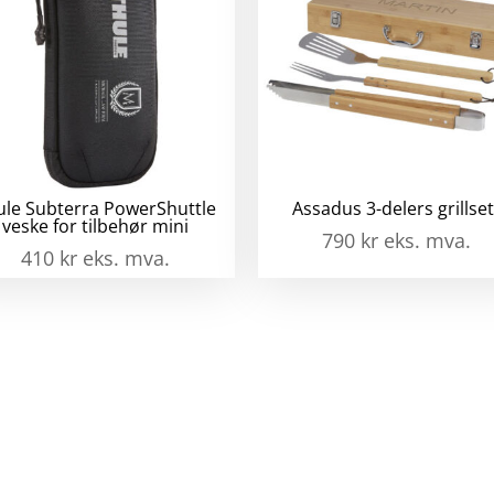
ule Subterra PowerShuttle
Assadus 3-delers grillset
veske for tilbehør mini
790
kr
eks. mva.
410
kr
eks. mva.