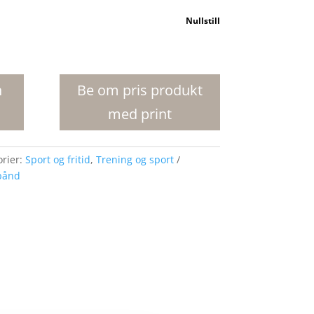
Nullstill
n
Be om pris produkt
med print
orier:
Sport og fritid
,
Trening og sport
bånd