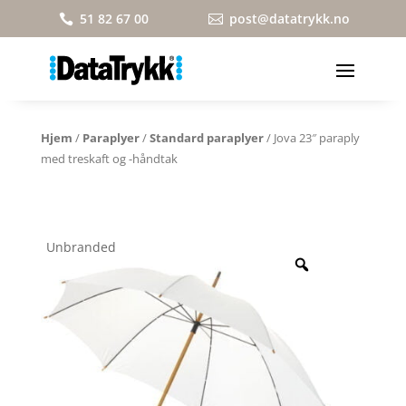
51 82 67 00
post@datatrykk.no


Hjem
/
Paraplyer
/
Standard paraplyer
/ Jova 23″ paraply
med treskaft og -håndtak
Unbranded