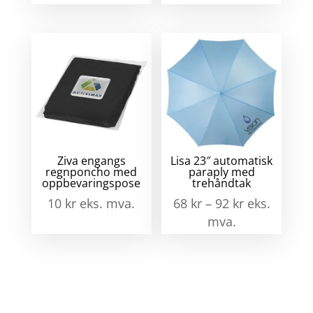
Ziva engangs
Lisa 23″ automatisk
regnponcho med
paraply med
oppbevaringspose
trehåndtak
10
kr
eks. mva.
68
kr
–
92
kr
eks.
mva.