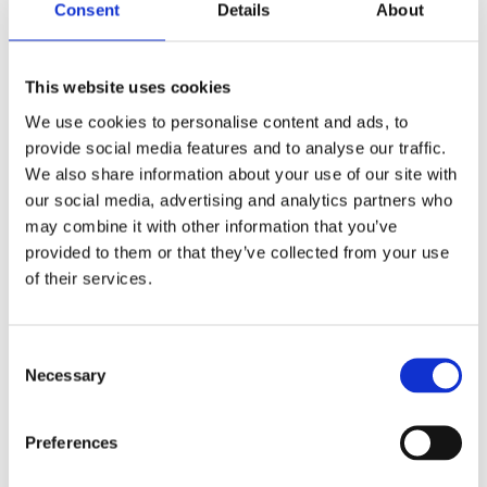
Consent
Details
About
This website uses cookies
Kjøp produkt uten print
We use cookies to personalise content and ads, to
Ekstra informasjon
provide social media features and to analyse our traffic.
Send forespørsel om produkt med print
We also share information about your use of our site with
Dekorasjonsalternativer
our social media, advertising and analytics partners who
may combine it with other information that you’ve
Dekorasjonpriser
provided to them or that they’ve collected from your use
of their services.
Legg valgte i handlekurven
Bilde
Navn
På lager
Consent
Bilde
Navn
På lager
Jova 23"
Necessary
Selection
paraply
med
Jov
På
Preferences
treskaft
23"
lager
og -
par