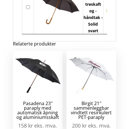
Jov
treskaft
På
ant
23"
og -
lager
par
håndtak -
me
Solid
tre
svart
og
-
Relaterte produkter
hån
ant
Pasadena 23″
Birgit 21″
paraply med
sammenleggbar
automatisk åpning
vindtett resirkulert
og aluminiumsskaft
PET-paraply
158
kr
eks. mva.
200
kr
eks. mva.