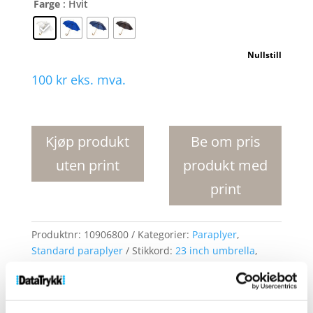
Farge
: Hvit
Nullstill
100
kr
eks. mva.
Jova
23"
paraply
Kjøp produkt
Be om pris
med
uten print
produkt med
treskaft
og
print
-
håndtak
antall
Produktnr:
10906800
Kategorier:
Paraplyer
,
Standard paraplyer
Stikkord:
23 inch umbrella
,
rain
,
raining
,
umbrella
,
umbrellas