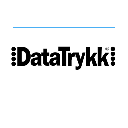
Vi utvikler produkter og konsepter i alle kanaler – Alt
fra enkle produkter til sammensatte kampanjer
Kontakt
51 82 67 00
post@datatrykk.no
Sjøhagen 2, 4016 Stavanger