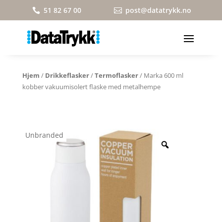
51 82 67 00
post@datatrykk.no


Hjem
/
Drikkeflasker
/
Termoflasker
/ Marka 600 ml
kobber vakuumisolert flaske med metalhempe
Unbranded