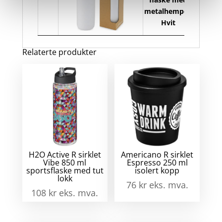
metalhempe -
Hvit
Relaterte produkter
H2O Active R sirklet
Americano R sirklet
Vibe 850 ml
Espresso 250 ml
sportsflaske med tut
isolert kopp
lokk
76
kr
eks. mva.
108
kr
eks. mva.