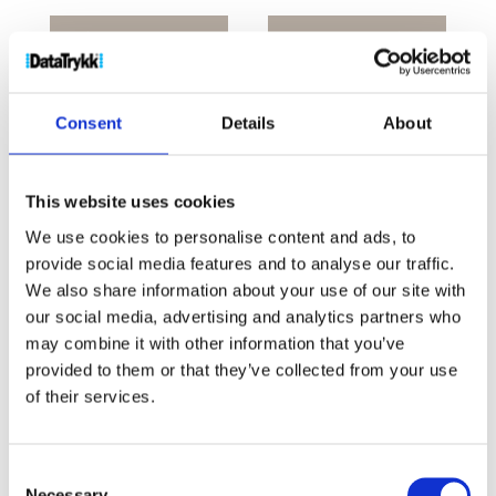
600
ml
Kjøp produkt
Be om pris
kobber
uten print
produkt med
vakuumisolert
flaske
print
Consent
Details
About
med
metalhempe
antall
Produktnr:
10067201
Kategorier:
Drikkeflasker
,
This website uses cookies
Termoflasker
Stikkord:
drikke
,
isolasjon
,
isolert
,
We use cookies to personalise content and ads, to
kobber
,
Kopp
,
rustfritt
,
stål
,
termo
,
termoflaske
,
vakuum
provide social media features and to analyse our traffic.
We also share information about your use of our site with
our social media, advertising and analytics partners who
may combine it with other information that you’ve
provided to them or that they’ve collected from your use
of their services.
Kjøp produkt uten print
Ekstra informasjon
Consent
Necessary