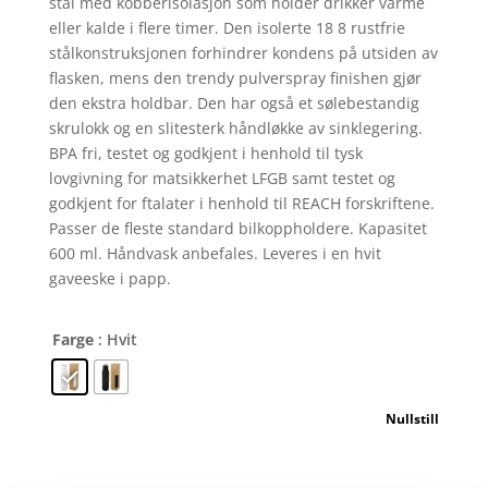
stål med kobberisolasjon som holder drikker varme
eller kalde i flere timer. Den isolerte 18 8 rustfrie
stålkonstruksjonen forhindrer kondens på utsiden av
flasken, mens den trendy pulverspray finishen gjør
den ekstra holdbar. Den har også et sølebestandig
skrulokk og en slitesterk håndløkke av sinklegering.
BPA fri, testet og godkjent i henhold til tysk
lovgivning for matsikkerhet LFGB samt testet og
godkjent for ftalater i henhold til REACH forskriftene.
Passer de fleste standard bilkoppholdere. Kapasitet
600 ml. Håndvask anbefales. Leveres i en hvit
gaveeske i papp.
Farge
: Hvit
Nullstill
Marka