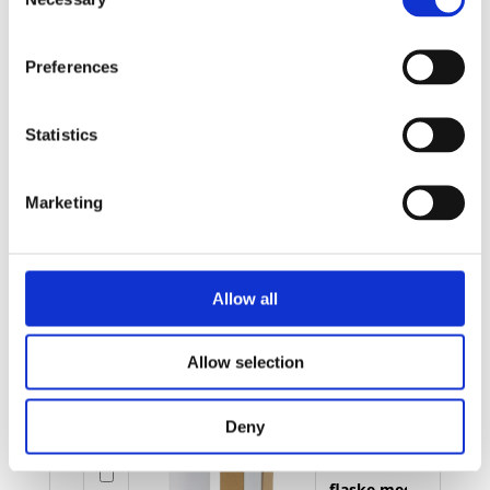
Send forespørsel om produkt med print
Selection
Dekorasjonsalternativer
Preferences
Dekorasjonpriser
Legg valgte i handlekurven
Statistics
Bilde
Navn
På lager
Marketing
Bilde
Navn
På lager
Marka 600 ml
kobber
vakuumisolert
På
Allow all
flaske med
lager
metalhempe -
Solid svart
Allow selection
Marka 600 ml
Deny
kobber
vakuumisolert
På
flaske med
lager