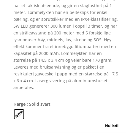
har et taktisk utseende, og gir en slagfasthet på 1
meter. Lommelykten har en belteklips for enkel
bæring, og er sprutsikker med en IPX4-klassifisering.
5W LED genererer 300 lumen i opptil 3 timer, og har
en stråleavstand på 200 meter med 5 forskjellige
lysmoduser høy, middels, lav, strobe og SOS. Høy
effekt kommer fra et innebygd litiumbatteri med en
kapasitet på 2000 mAh. Lommelykten har en
størrelse på 14,5 x 3,4 cm og veier bare 170 gram.
Leveres med bruksanvisning og er pakket i en
resirkulert gaveeske i papp med en størrelse på 17,5
x 6 x 4 cm. Lasergravering på aluminiumshuset
anbefales.
Farge
: Solid svart
Nullstill