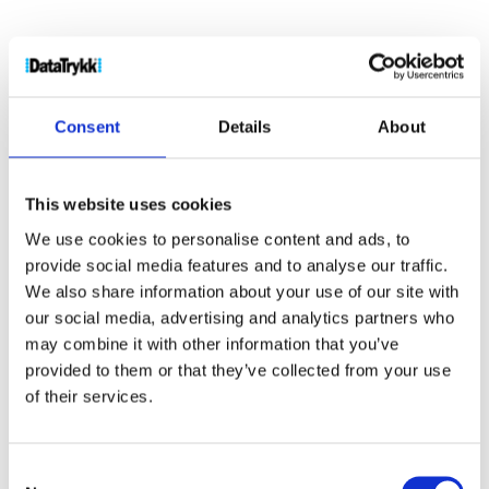
Mears
5W
oppladbar
Kjøp produkt
Be om pris
taktisk
uten print
produkt med
lommelykt
Consent
Details
About
antall
print
This website uses cookies
Produktnr:
10460290
Kategorier:
Lamper
,
Verktøy og
We use cookies to personalise content and ads, to
biltilbehør
Stikkord:
lommelykt
,
lumen
,
lys
,
stac
,
provide social media features and to analyse our traffic.
taktisk
,
utendørs
We also share information about your use of our site with
our social media, advertising and analytics partners who
may combine it with other information that you’ve
provided to them or that they’ve collected from your use
of their services.
Kjøp produkt uten print
Consent
Ekstra informasjon