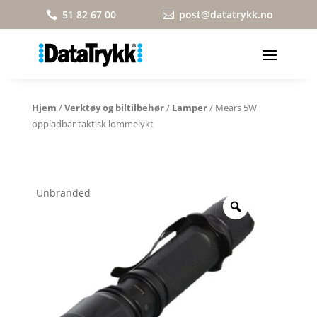
51 82 67 00
post@datatrykk.no


Hjem
/
Verktøy og biltilbehør
/
Lamper
/ Mears 5W
oppladbar taktisk lommelykt
Unbranded