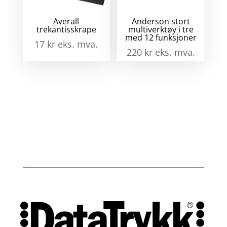
Averall
Anderson stort
trekantisskrape
multiverktøy i tre
med 12 funksjoner
17
kr
eks. mva.
220
kr
eks. mva.