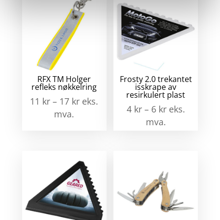
RFX TM Holger
Frosty 2.0 trekantet
refleks nøkkelring
isskrape av
resirkulert plast
11
kr
–
17
kr
eks.
4
kr
–
6
kr
eks.
mva.
mva.