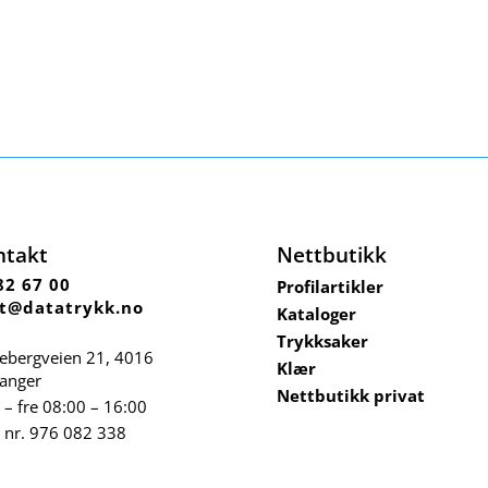
ntakt
Nettbutikk
82 67 00
Profilartikler
t@datatrykk.no
Kataloger
Trykksaker
ebergveien 21
, 4016
Klær
vanger
Nettbutikk privat
– fre 08:00 – 16:00
 nr.
976 082 338