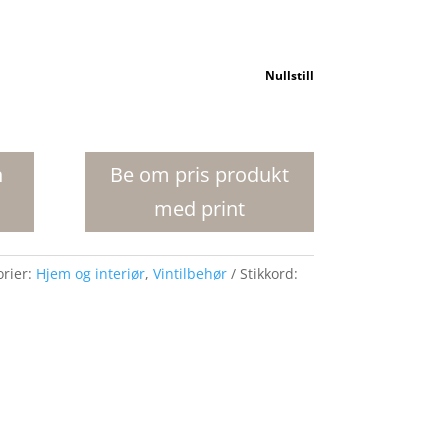
Nullstill
n
Be om pris produkt
med print
orier:
Hjem og interiør
,
Vintilbehør
Stikkord: