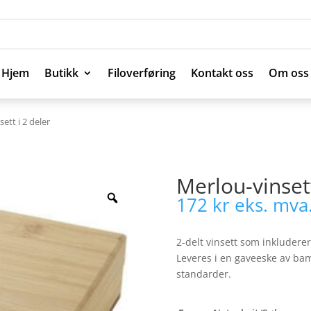
Hjem
Butikk
Filoverføring
Kontakt oss
Om oss
Hjem
Butikk
Filoverføring
Kontakt oss
Om oss
ett i 2 deler
Merlou-vinsett
172
kr
eks. mva
2-delt vinsett som inkluderer
Leveres i en gaveeske av bam
standarder.