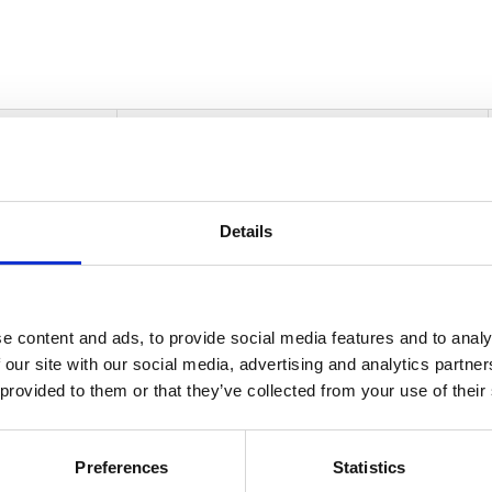
informasjon
Send forespørsel om produkt med print
Details
Navn
På lager
Navn
På lager
e content and ads, to provide social media features and to analy
Merlou-
 our site with our social media, advertising and analytics partn
rlou-vinsett i 2 deler - Naturhvit/Sølv
På lager
vinsett
 provided to them or that they’ve collected from your use of their
i
2
deler
Preferences
Statistics
antall