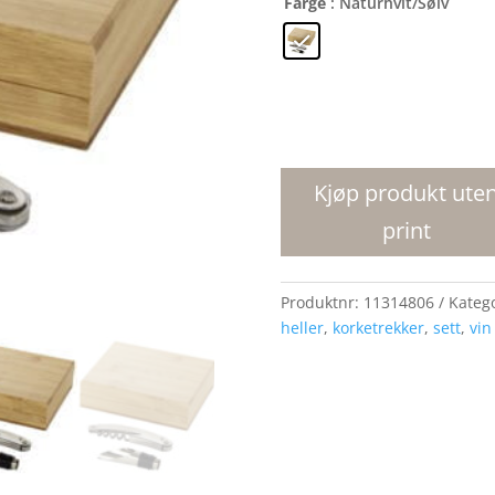
Farge
: Naturhvit/Sølv
Merlou-
vinsett
i
Kjøp produkt ute
2
print
deler
antall
Produktnr:
11314806
Kateg
heller
,
korketrekker
,
sett
,
vin