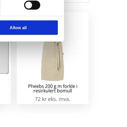
Allow all
Pheebs 200 g m forkle i
resirkulert bomull
72
kr
eks. mva.