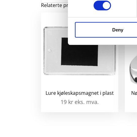
Relaterte produkter
Deny
Lure kjøleskapsmagnet i plast
Nø
19
kr
eks. mva.