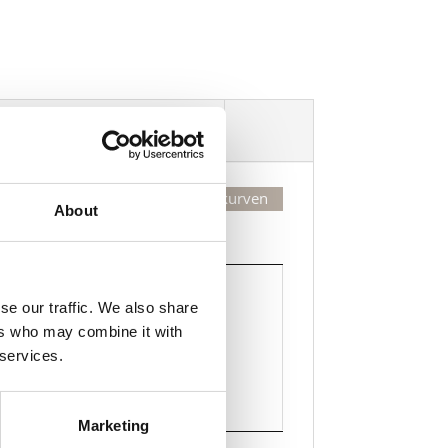
Dekorasjonsalternativer
Legg valgte i handlekurven
About
Kjøp
Kjøp
se our traffic. We also share
ers who may combine it with
Legg til i handlekurven
 services.
Marketing