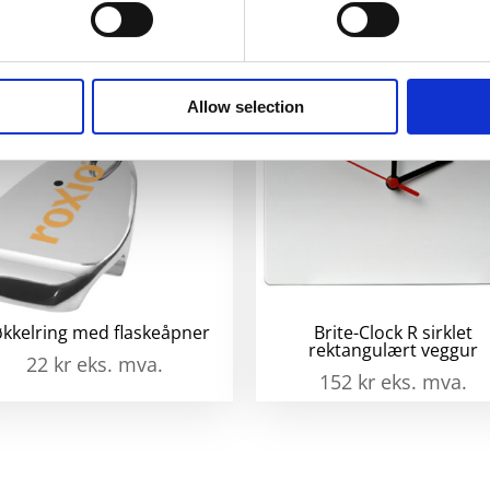
Allow selection
kkelring med flaskeåpner
Brite-Clock R sirklet
rektangulært veggur
22
kr
eks. mva.
152
kr
eks. mva.