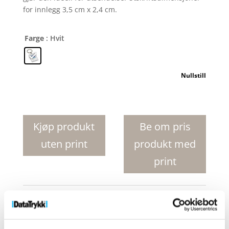
for innlegg 3,5 cm x 2,4 cm.
Farge
: Hvit
Nullstill
Midi
Y1
kompakt
Kjøp produkt
Be om pris
nøkkelring
uten print
produkt med
antall
print
Produktnr:
21056400
Kategorier:
Giveaways
,
Nøkkelringer
Stikkord:
Bilde
,
Firkantet
,
Flat
,
Foto
,
fsc
,
Gjennomsiktig
,
Innlegg
,
Kjede
,
Kjeder
,
KY0019
,