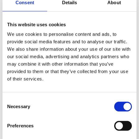
Midi
,
Nøkkelhank
,
Nøkkelhanker
,
nøkkelkjede
,
Consent
Details
About
nøkkelring
,
nøkkelringer
,
Postsending
,
Postsendinger
,
Rektangulær
,
Ringer
,
Transparent
,
Y1
This website uses cookies
We use cookies to personalise content and ads, to
provide social media features and to analyse our traffic.
We also share information about your use of our site with
our social media, advertising and analytics partners who
Kjøp produkt uten print
may combine it with other information that you’ve
Ekstra informasjon
provided to them or that they’ve collected from your use
of their services.
Send forespørsel om produkt med print
Dekorasjonsalternativer
Dekorasjonpriser
Consent
Necessary
Selection
Legg valgte i handlekurven
Preferences
Bilde
Navn
På lager