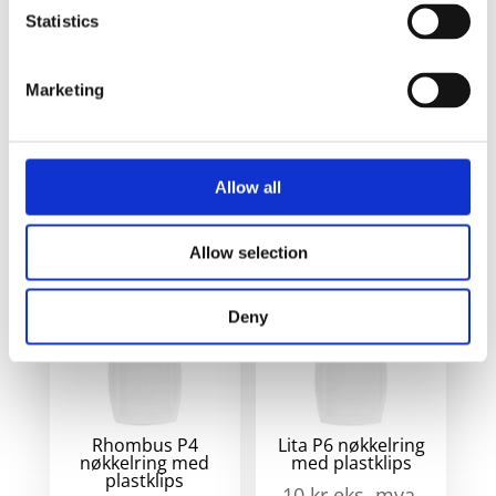
Bilde
Navn
På lager
Statistics
Midi Y1
Mi
kompakt
På
Marketing
Y1
nøkkelring
lager
ko
- Hvit
nø
ant
Allow all
Relaterte produkter
Allow selection
Deny
Rhombus P4
Lita P6 nøkkelring
nøkkelring med
med plastklips
plastklips
10
kr
eks. mva.