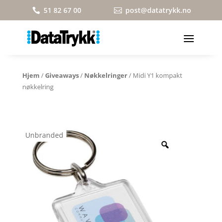
51 82 67 00
post@datatrykk.no


Hjem
/
Giveaways
/
Nøkkelringer
/ Midi Y1 kompakt
nøkkelring
Unbranded