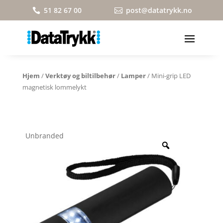
51 82 67 00
post@datatrykk.no


Hjem
/
Verktøy og biltilbehør
/
Lamper
/ Mini-grip LED
magnetisk lommelykt
Unbranded