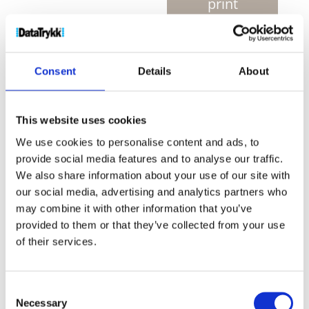
antall
print
Produktnr:
10424300
Kategorier:
Lamper
,
Verktøy og
biltilbehør
Stikkord:
lommelykt
,
lommelykter
,
Nød
Consent
Details
About
lommelykt
,
Nød lommelykter
,
Sikkerhets lykt
,
sikkerhets lykter
This website uses cookies
We use cookies to personalise content and ads, to
provide social media features and to analyse our traffic.
We also share information about your use of our site with
our social media, advertising and analytics partners who
Kjøp produkt uten print
may combine it with other information that you’ve
Ekstra informasjon
provided to them or that they’ve collected from your use
of their services.
Send forespørsel om produkt med print
Dekorasjonsalternativer
Dekorasjonpriser
Consent
Necessary
Selection