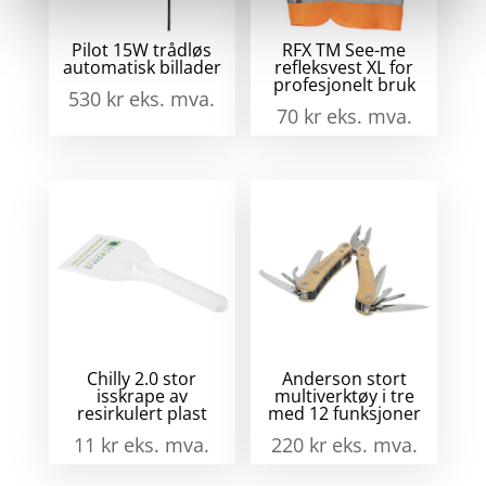
Pilot 15W trådløs
RFX TM See-me
automatisk billader
refleksvest XL for
profesjonelt bruk
530
kr
eks. mva.
70
kr
eks. mva.
Chilly 2.0 stor
Anderson stort
isskrape av
multiverktøy i tre
resirkulert plast
med 12 funksjoner
11
kr
eks. mva.
220
kr
eks. mva.