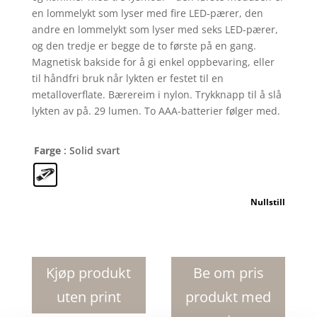
en lommelykt som lyser med fire LED-pærer, den
andre en lommelykt som lyser med seks LED-pærer,
og den tredje er begge de to første på en gang.
Magnetisk bakside for å gi enkel oppbevaring, eller
til håndfri bruk når lykten er festet til en
metalloverflate. Bærereim i nylon. Trykknapp til å slå
lykten av på. 29 lumen. To AAA-batterier følger med.
Farge
: Solid svart
Nullstill
Mini-
grip
LED
Kjøp produkt
Be om pris
magnetisk
uten print
produkt med
lommelykt