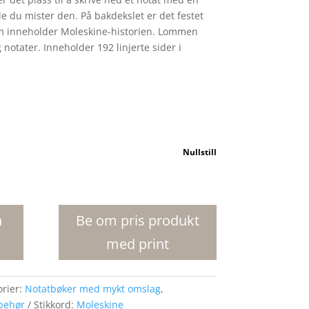
elle du mister den. På bakdekslet er det festet
m inneholder Moleskine-historien. Lommen
 notater. Inneholder 192 linjerte sider i
Nullstill
n
Be om pris produkt
med print
orier:
Notatbøker med mykt omslag
,
lbehør
Stikkord:
Moleskine