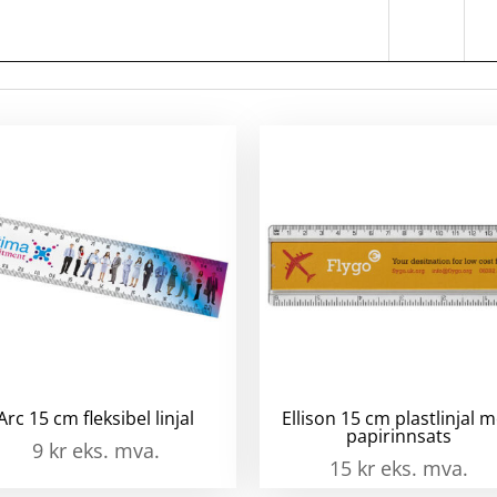
XL
no
m
my
om
-
lin
ant
Arc 15 cm fleksibel linjal
Ellison 15 cm plastlinjal 
papirinnsats
9
kr
eks. mva.
15
kr
eks. mva.