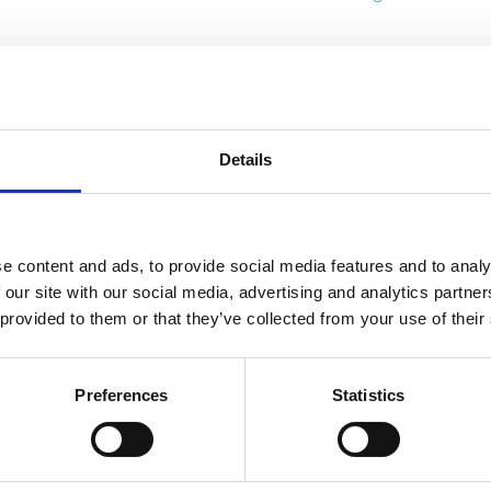
linjert
antall
informasjon
Send forespørsel om produkt med print
Details
e content and ads, to provide social media features and to analy
Navn
På lager
 our site with our social media, advertising and analytics partn
 provided to them or that they’ve collected from your use of their
Navn
På lager
Mo
e Classic XL notatbok med mykt omslag - linjert -
På
Preferences
Statistics
Cl
Reef blå
lager
XL
no
m