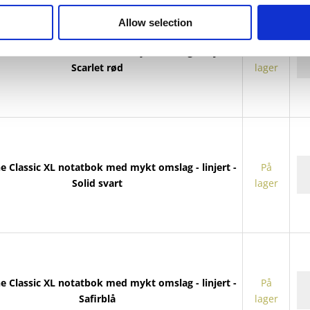
my
Allow selection
om
-
Mo
e Classic XL notatbok med mykt omslag - linjert -
På
lin
Cl
Scarlet rød
lager
ant
XL
no
m
my
om
-
Mo
e Classic XL notatbok med mykt omslag - linjert -
På
lin
Cl
Solid svart
lager
ant
XL
no
m
my
om
-
Mo
e Classic XL notatbok med mykt omslag - linjert -
På
lin
Cl
Safirblå
lager
ant