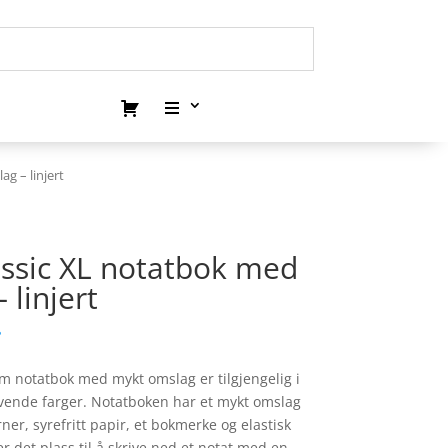
g – linjert
ssic XL notatbok med
 linjert
.
m notatbok med mykt omslag er tilgjengelig i
levende farger. Notatboken har et mykt omslag
r, syrefritt papir, et bokmerke og elastisk
er det plass til å skrive ned et notat med en