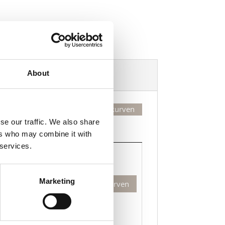
Dekorasjonsalternativer
About
Legg valgte i handlekurven
se our traffic. We also share
Kjøp
ers who may combine it with
 services.
Kjøp
leskine
Marketing
Legg til i handlekurven
assic
tatbok
ed