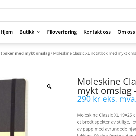
Hjem
Butikk
Filoverføring
Kontakt oss
Om oss
Hjem
Butikk
Filoverføring
Kontakt oss
Om oss
tbøker med mykt omslag
/ Moleskine Classic XL notatbok med mykt omsla
Moleskine Cla
mykt omslag –
290
kr
eks. mva
Moleskine Classic XL 19×25 c
et bredt spekter av stilige, 
av papp med avrundede hjørne
lukking. På den første siden 