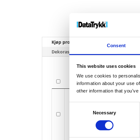
Kjøp produkt uten print
Ekstra 
Consent
Dekorasjonpriser
This website uses cookies
We use cookies to personalis
Bilde
information about your use of
other information that you’ve
Bilde
Consent
Moleskin
Necessary
Selection