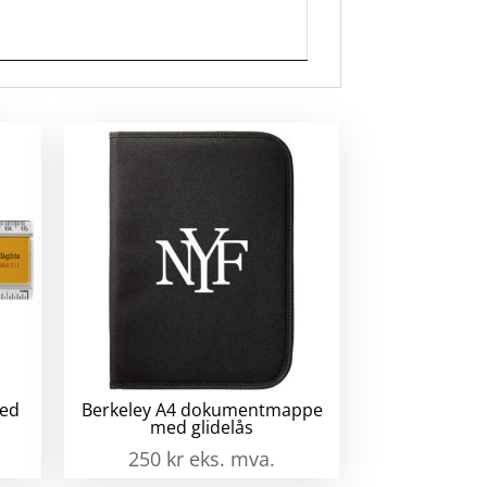
tatbok
ed
kt
slag
jert
all
med
Berkeley A4 dokumentmappe
med glidelås
250
kr
eks. mva.