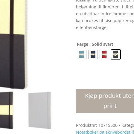
belønning til finneren, i tilf
en utvidbar indre lomme so
kan brukes til løse papirer og
elfenbensfarge.
Farge
: Solid svart
Moleskine
Classic
XL
Kjøp produkt ute
notatbok
print
med
mykt
omslag
Produktnr:
10715500
Kateg
-
Notatbøker og skrivebordsti