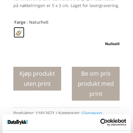
på nøkkelringen er 5 x 3 cm. Laget for lasergravering.
Farge
: Naturhvit
Nullstill
Neta
rektangulær
nøkkelring
Kjøp produkt
Be om pris
i
uten print
produkt med
bambus
antall
print
Produktnr:
11812671
Kategorier:
Giveaways
,
Nøkkelringer
Stikkord:
nøkkelring
,
tre