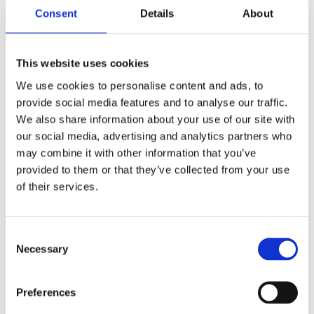
Consent
Details
About
This website uses cookies
Kjøp produkt uten print
We use cookies to personalise content and ads, to
Ekstra informasjon
provide social media features and to analyse our traffic.
Send forespørsel om produkt med print
We also share information about your use of our site with
our social media, advertising and analytics partners who
Dekorasjonsalternativer
may combine it with other information that you’ve
Dekorasjonpriser
provided to them or that they’ve collected from your use
of their services.
Legg valgte i handlekurven
Bilde
Navn
På lager
Consent
Necessary
Selection
Bilde
Navn
På lager
Neta
rektangulær
N
Preferences
På
nøkkelring i
r
lager