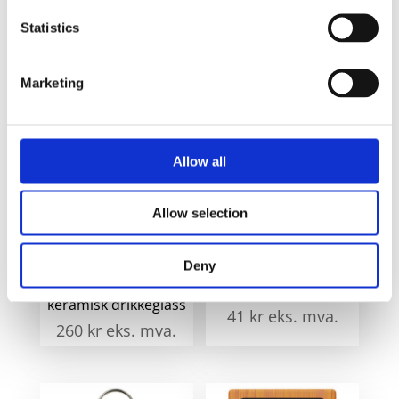
bambus -
n
Naturhvit
Statistics
i
a
Marketing
Relaterte produkter
Allow all
Allow selection
Deny
Reno 370 ml
Moreno rund
dobbeltvegget
nøkkelring i bøk
keramisk drikkeglass
41
kr
eks. mva.
260
kr
eks. mva.