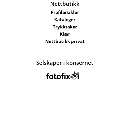
Nettbutikk
Profilartikler
Kataloger
Trykksaker
Klær
Nettbutikk privat
Selskaper i konsernet
Kataloger
Om oss
Kontakt oss
Send filer
Hjelp
Salgsbetingelser
Bærekraft og
ansvarlighet