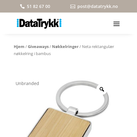
51 82 67 00
post@datatrykk.no


Hjem
/
Giveaways
/
Nøkkelringer
/ Neta rektangulær
nøkkelring i bambus
Unbranded