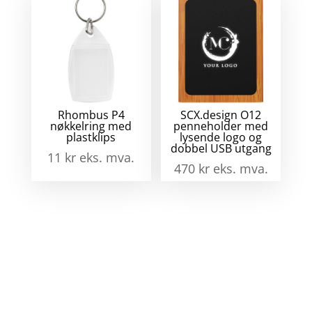
Rhombus P4
SCX.design O12
nøkkelring med
penneholder med
plastklips
lysende logo og
dobbel USB utgang
11
kr
eks. mva.
470
kr
eks. mva.