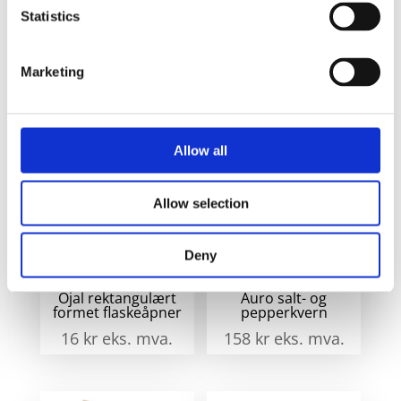
m
Statistics
flaskeåpner
lager
f
- Sølv
a
Marketing
Relaterte produkter
Allow all
Allow selection
Deny
Ojal rektangulært
Auro salt- og
formet flaskeåpner
pepperkvern
16
kr
eks. mva.
158
kr
eks. mva.