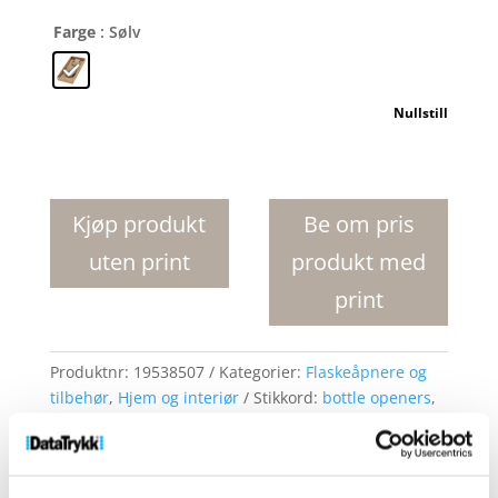
Farge
: Sølv
Nullstill
Nøkkelring
med
flaskeåpner
Kjøp produkt
Be om pris
antall
uten print
produkt med
print
Produktnr:
19538507
Kategorier:
Flaskeåpnere og
tilbehør
,
Hjem og interiør
Stikkord:
bottle openers
,
key
,
key ring
,
key rings
,
keychain
,
keychain opener
,
keychains
,
keyring
,
keyring opener
,
keyrings
,
keys
,
opener
,
openers bottle opener