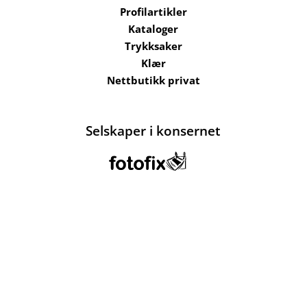
Profilartikler
Kataloger
Trykksaker
Klær
Nettbutikk privat
Selskaper i konsernet
Kataloger
Om oss
Kontakt oss
Send filer
Hjelp
Salgsbetingelser
Bærekraft og
ansvarlighet