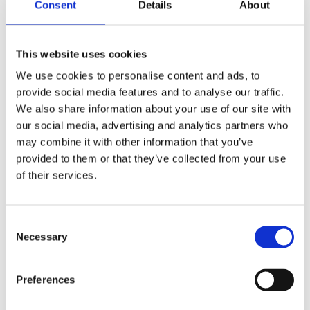
Consent
Details
About
This website uses cookies
We use cookies to personalise content and ads, to
Kjøp produkt uten print
provide social media features and to analyse our traffic.
We also share information about your use of our site with
Ekstra informasjon
our social media, advertising and analytics partners who
Send forespørsel om produkt med print
may combine it with other information that you’ve
Dekorasjonsalternativer
provided to them or that they’ve collected from your use
of their services.
Dekorasjonpriser
Legg valgte i handlekurven
Consent
Necessary
Selection
Bilde
Navn
På lager
Bilde
Navn
På lager
Preferences
Nøkkelring
N
med
På