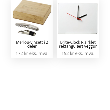
Merlou-vinsett i 2
Brite-Clock R sirklet
deler
rektangulært veggur
172
kr
eks. mva.
152
kr
eks. mva.