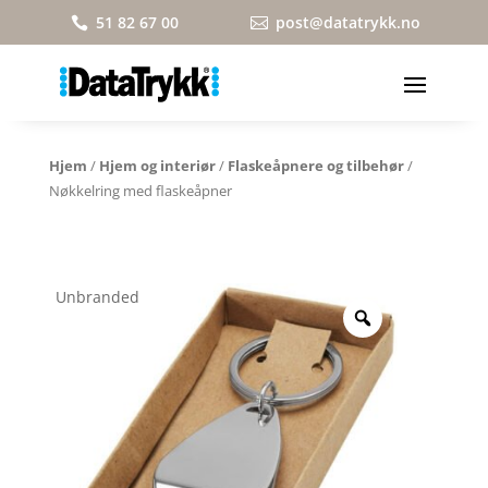
51 82 67 00
post@datatrykk.no


Hjem
/
Hjem og interiør
/
Flaskeåpnere og tilbehør
/
Nøkkelring med flaskeåpner
Unbranded