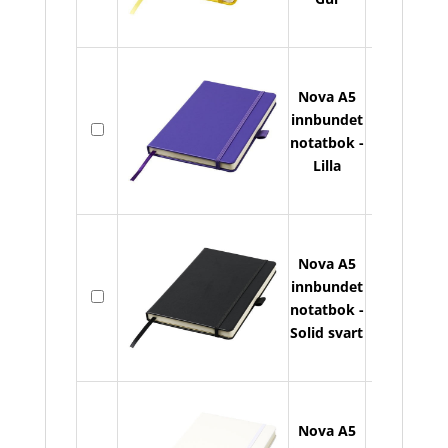
no
an
Nova A5
No
innbundet
På
A5
notatbok -
lager
in
Lilla
no
an
Nova A5
No
innbundet
På
A5
notatbok -
lager
in
Solid svart
no
an
Nova A5
No