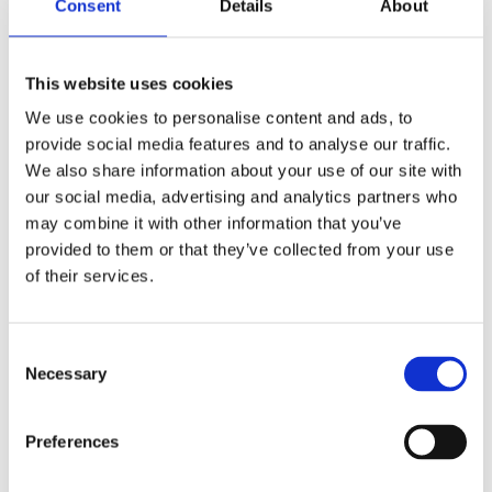
hardt omslag
,
Notatbøker og skrivebordstilbehør
Consent
Details
About
Stikkord:
A5
,
innbundet
,
Journalbook
,
notisbok
,
Nova
,
Penn
,
sløyfe
This website uses cookies
We use cookies to personalise content and ads, to
provide social media features and to analyse our traffic.
We also share information about your use of our site with
our social media, advertising and analytics partners who
Kjøp produkt uten print
may combine it with other information that you’ve
Ekstra informasjon
provided to them or that they’ve collected from your use
of their services.
Send forespørsel om produkt med print
Dekorasjonsalternativer
Consent
Dekorasjonpriser
Necessary
Selection
Legg valgte i handlekurven
Preferences
Bilde
Navn
På lager