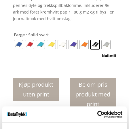
pennesløyfe og trekkspillbaklomme. Inkluderer 96
ark med foret kremhvitt papir i 80 g m2 og tilbys i en
Journalbook med hvitt omslag.
Farge
: Solid svart
Nullstill
Nova
A5
innbundet
Kjøp produkt
Be om pris
notatbok
uten print
produkt med
antall
print
Produktnr:
10739500
Kategorier:
Notatbøker med