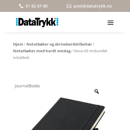
51 82 67 00
post@datatrykk.no


Hjem
/
Notatbøker og skrivebordstilbehør
/
Notatbøker med hardt omslag
/ Nova A5 innbundet
notatbok
JournalBooks