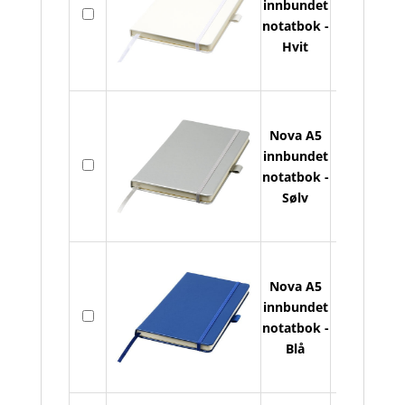
innbundet
På
A5
notatbok -
lager
in
Hvit
no
an
Nova A5
No
innbundet
På
A5
notatbok -
lager
in
Sølv
no
an
Nova A5
No
innbundet
På
A5
notatbok -
lager
in
Blå
no
an