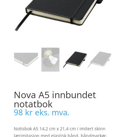
Nova A5 innbundet
notatbok
98
kr
eks. mva.
Notisbok A5 14,2 cm x 21,4 cm i imitert skinn
lærimitasjon med elastisk bånd, båndmarkør,