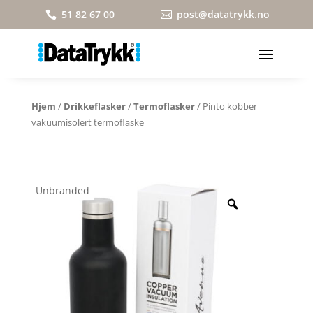
51 82 67 00
post@datatrykk.no


Hjem
/
Drikkeflasker
/
Termoflasker
/ Pinto kobber
vakuumisolert termoflaske
Unbranded