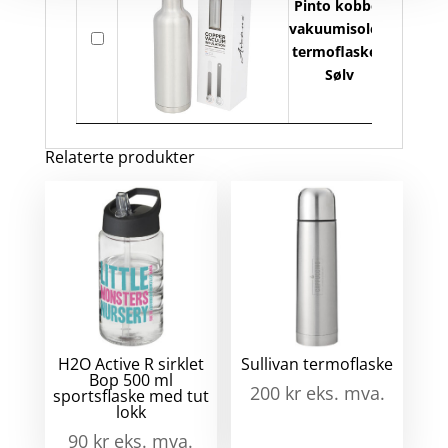
Pinto kobber
vakuumisolert
På
termoflaske -
lager
Sølv
Relaterte produkter
H2O Active R sirklet
Sullivan termoflaske
Bop 500 ml
200
kr
eks. mva.
sportsflaske med tut
lokk
90
kr
eks. mva.