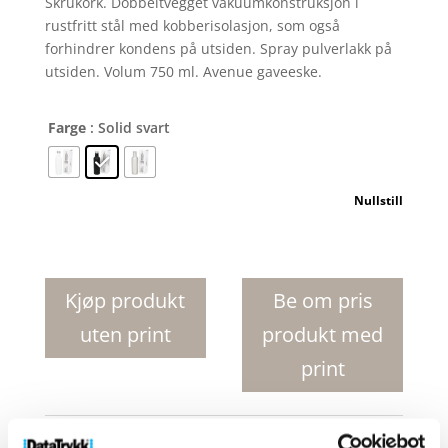
Skrukork. Dobbeltvegget vakuumkonstruksjon i
rustfritt stål med kobberisolasjon, som også
forhindrer kondens på utsiden. Spray pulverlakk på
utsiden. Volum 750 ml. Avenue gaveeske.
Farge
: Solid svart
Nullstill
Pinto
kobber
vakuumisolert
Kjøp produkt
Be om pris
termoflaske
uten print
produkt med
antall
print
Produktnr:
10051700
Kategorier:
Drikkeflasker
,