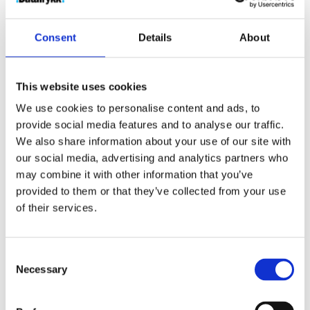
Termoflasker
Stikkord:
bidonflaske
,
bidonflasker
,
drikke
,
drikke flasker
,
drikkeflaske
,
drikkeflaske i
metall
,
drikkeflasker
,
drikkeflasker i metall
,
Consent
Details
About
drikkevare
,
drikkevarer
,
Drink
,
drinker
,
flaske
,
flasker
,
metallflaske
,
metallflasker
,
reiseflaske
,
reiseflasker
,
vannflaske
,
vannflasker
This website uses cookies
We use cookies to personalise content and ads, to
provide social media features and to analyse our traffic.
We also share information about your use of our site with
our social media, advertising and analytics partners who
may combine it with other information that you’ve
Kjøp produkt uten print
provided to them or that they’ve collected from your use
of their services.
Ekstra informasjon
Send forespørsel om produkt med print
Dekorasjonsalternativer
Consent
Necessary
Selection
Dekorasjonpriser