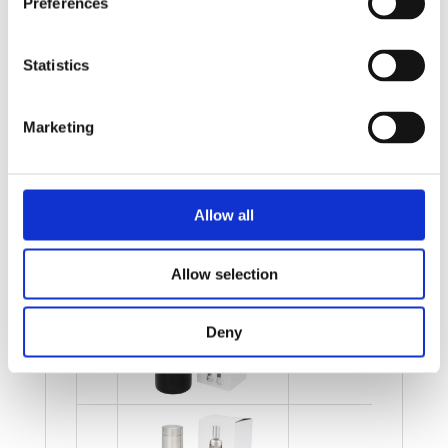
Legg valgte i handlekurven
Preferences
Bilde
Navn
På lager
Statistics
Bilde
Navn
På lager
Pinto kobber
Marketing
vakuumisolert
På
termoflaske -
lager
Hvit
Allow all
Allow selection
Pinto kobber
vakuumisolert
På
termoflaske -
lager
Deny
Solid svart