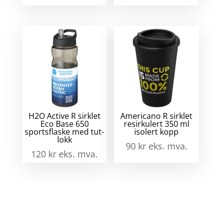
H2O Active R sirklet
Americano R sirklet
Eco Base 650
resirkulert 350 ml
sportsflaske med tut-
isolert kopp
lokk
90
kr
eks. mva.
120
kr
eks. mva.