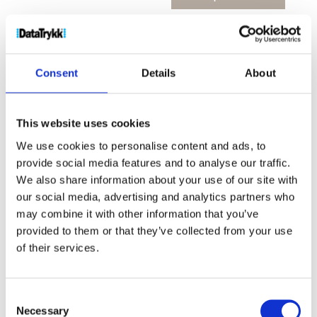
antall
Produktnr:
10069221
Kategorier:
Drikkeflasker
,
Termokrus
Stikkord:
bærekraftig
,
drikke
,
Green
Concept
,
isolert
,
kaffe
,
kobber
,
Kopp
,
Krus
,
te
,
Consent
Details
About
termokopp
,
vakuum
,
vakuumisolert
This website uses cookies
We use cookies to personalise content and ads, to
provide social media features and to analyse our traffic.
We also share information about your use of our site with
Kjøp produkt uten print
our social media, advertising and analytics partners who
may combine it with other information that you’ve
Ekstra informasjon
provided to them or that they’ve collected from your use
Send forespørsel om produkt med print
of their services.
Dekorasjonsalternativer
Dekorasjonpriser
Consent
Necessary
Selection