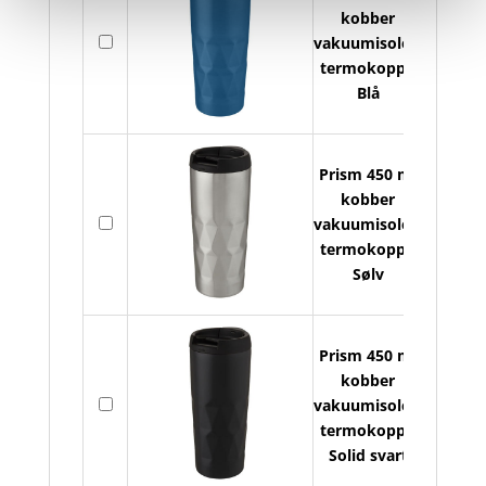
kobber
På
vakuumisolert
lager
termokopp -
Blå
Prism 450 ml
kobber
På
vakuumisolert
lager
termokopp -
Sølv
Prism 450 ml
kobber
På
vakuumisolert
lager
termokopp -
Solid svart