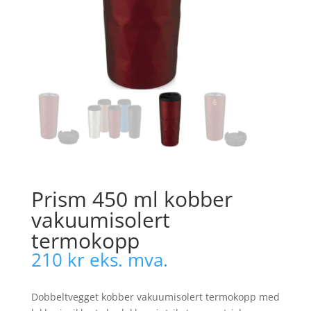
Prism 450 ml kobber
vakuumisolert
termokopp
210
kr
eks. mva.
Dobbeltvegget kobber vakuumisolert termokopp med