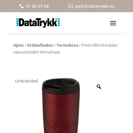
51 82 67 00
post@datatrykk.no


Hjem
/
Drikkeflasker
/
Termokrus
/ Prism 450 ml kobber
vakuumisolert termokopp
Unbranded