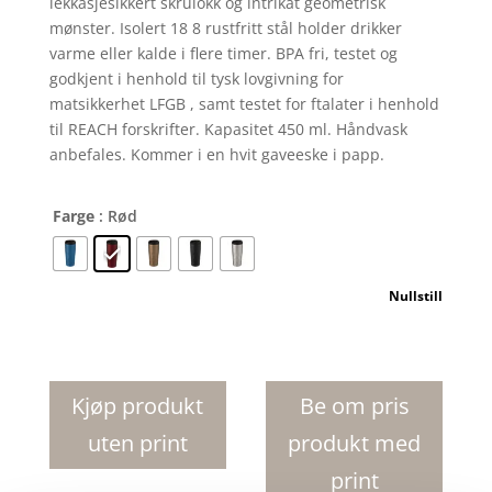
lekkasjesikkert skrulokk og intrikat geometrisk
mønster. Isolert 18 8 rustfritt stål holder drikker
varme eller kalde i flere timer. BPA fri, testet og
godkjent i henhold til tysk lovgivning for
matsikkerhet LFGB , samt testet for ftalater i henhold
til REACH forskrifter. Kapasitet 450 ml. Håndvask
anbefales. Kommer i en hvit gaveeske i papp.
Farge
: Rød
Nullstill
Prism
450
ml
Kjøp produkt
Be om pris
kobber
uten print
produkt med
vakuumisolert
termokopp
print