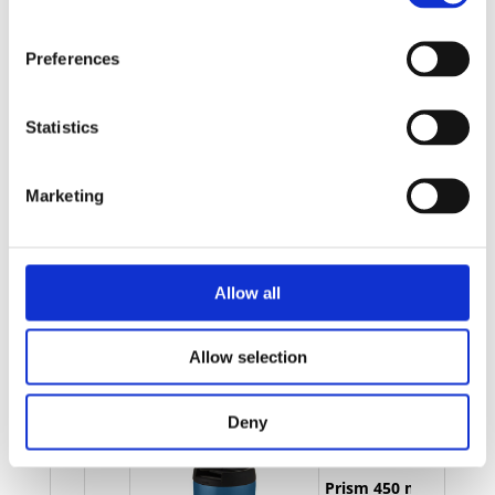
Legg valgte i handlekurven
Bilde
Navn
På lager
Preferences
Bilde
Navn
På lager
Prism 450 ml
Statistics
kobber
På
vakuumisolert
lager
termokopp -
Marketing
Rød
Allow all
Prism 450 ml
kobber
På
vakuumisolert
Allow selection
lager
termokopp -
Kobber
Deny
Prism 450 ml