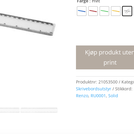
Farge
: Hvit
Renzo
30
cm
Kjøp produkt ute
plastlinjal
print
antall
Produktnr:
21053500
Kateg
Skrivebordsutstyr
Stikkord:
Renzo
,
RU0001
,
Solid