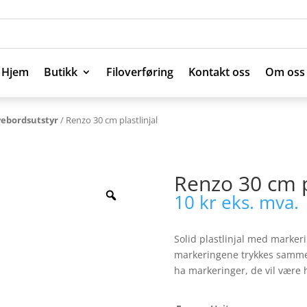
Hjem
Butikk
Filoverføring
Kontakt oss
Om oss
Hjem
Butikk
Filoverføring
Kontakt oss
Om oss
vebordsutstyr
/ Renzo 30 cm plastlinjal
Renzo 30 cm p
10
kr
eks. mva.
Solid plastlinjal med marke
markeringene trykkes sammen 
ha markeringer, de vil være h