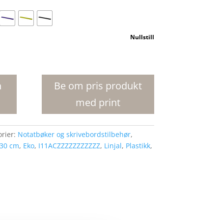
Nullstill
n
Be om pris produkt
med print
orier:
Notatbøker og skrivebordstilbehør
,
30 cm
,
Eko
,
I11ACZZZZZZZZZZZ
,
Linjal
,
Plastikk
,