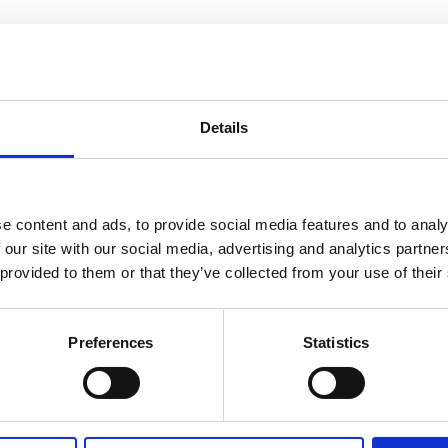
informasjon
Send forespørsel om produkt med print
Details
e content and ads, to provide social media features and to analy
Navn
På lager
 our site with our social media, advertising and analytics partn
 provided to them or that they’ve collected from your use of their
Navn
På lager
Renzo
Preferences
Statistics
Renzo 30 cm plastlinjal - Lilla
På lager
30
cm
plastlinjal
antall