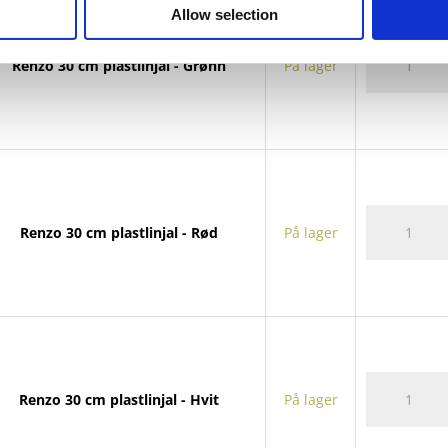
Allow selection
Renzo
Renzo 30 cm plastlinjal - Grønn
På lager
30
cm
plastlinjal
antall
Renzo
Renzo 30 cm plastlinjal - Rød
På lager
30
cm
plastlinjal
antall
Renzo
Renzo 30 cm plastlinjal - Hvit
På lager
30
cm