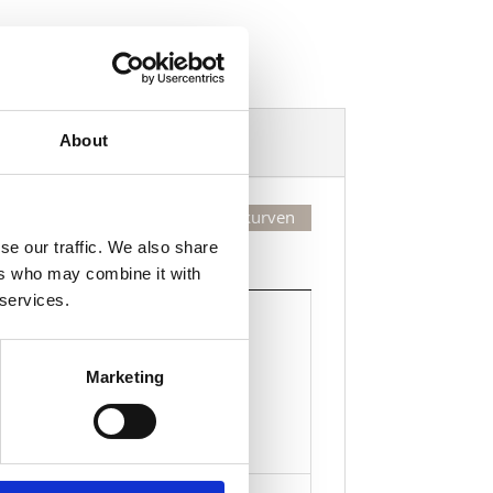
Dekorasjonsalternativer
About
Legg valgte i handlekurven
se our traffic. We also share
Kjøp
ers who may combine it with
 services.
Kjøp
Marketing
Legg til i handlekurven