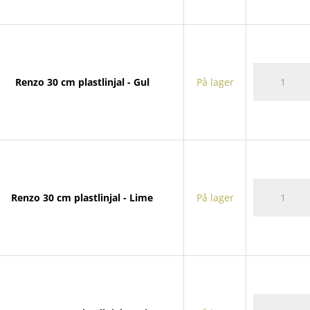
plastlinjal
antall
Renzo
Renzo 30 cm plastlinjal - Gul
På lager
30
cm
plastlinjal
antall
Renzo
Renzo 30 cm plastlinjal - Lime
På lager
30
cm
plastlinjal
antall
Renzo