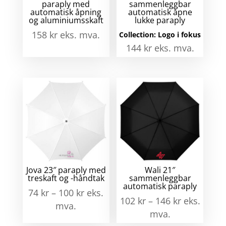
paraply med
sammenleggbar
automatisk åpning
automatisk åpne
og aluminiumsskaft
lukke paraply
158
kr
eks. mva.
Collection:
Logo i fokus
144
kr
eks. mva.
Jova 23″ paraply med
Wali 21″
treskaft og -håndtak
sammenleggbar
automatisk paraply
74
kr
–
100
kr
eks.
102
kr
–
146
kr
eks.
mva.
mva.