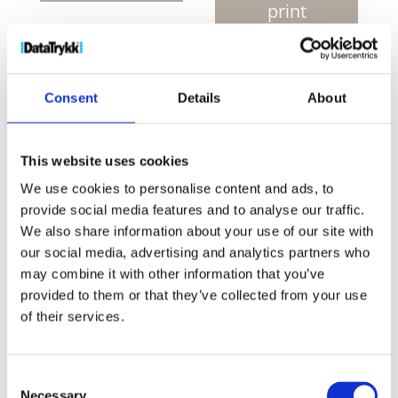
golfparaply
print
antall
Produktnr:
10940901
Kategorier:
Golfparaplyer
,
Paraplyer
Stikkord:
bærekraftig
,
golf
,
Green
Consent
Details
About
Concept
,
Paraply
,
PET
,
resirkulert
,
sammenleggbar
,
storm
,
vindtett
This website uses cookies
Collection:
Logo i fokus
We use cookies to personalise content and ads, to
provide social media features and to analyse our traffic.
We also share information about your use of our site with
our social media, advertising and analytics partners who
may combine it with other information that you’ve
provided to them or that they’ve collected from your use
Kjøp produkt uten print
of their services.
Ekstra informasjon
Send forespørsel om produkt med print
Consent
Dekorasjonsalternativer
Necessary