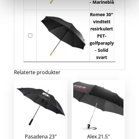
re
- Marineblå
PE
Romee 30"
go
vindtett
an
resirkulert
R
På
PET-
30
lager
golfparaply
vi
- Solid
re
svart
PE
go
Relaterte produkter
an
Pasadena 23″
Alex 21.5″