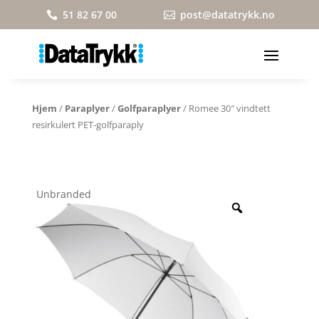
51 82 67 00
post@datatrykk.no


Hjem
/
Paraplyer
/
Golfparaplyer
/ Romee 30″ vindtett
resirkulert PET-golfparaply
Unbranded