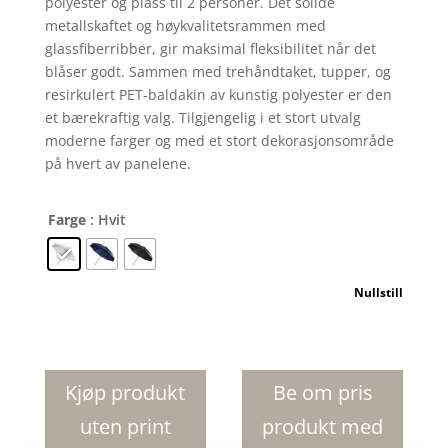
polyester og plass til 2 personer. Det solide
metallskaftet og høykvalitetsrammen med
glassfiberribber, gir maksimal fleksibilitet når det
blåser godt. Sammen med trehåndtaket, tupper, og
resirkulert PET-baldakin av kunstig polyester er den
et bærekraftig valg. Tilgjengelig i et stort utvalg
moderne farger og med et stort dekorasjonsområde
på hvert av panelene.
Farge
: Hvit
Nullstill
Romee
30"
vindtett
Kjøp produkt
Be om pris
resirkulert
uten print
produkt med
PET-