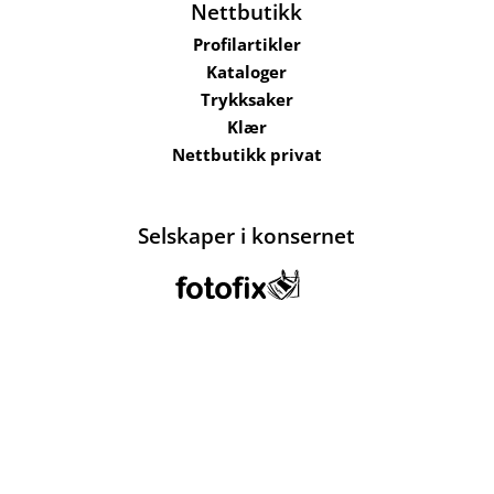
Nettbutikk
Profilartikler
Kataloger
Trykksaker
Klær
Nettbutikk privat
Selskaper i konsernet
Kataloger
Om oss
Kontakt oss
Send filer
Hjelp
Salgsbetingelser
Bærekraft og
ansvarlighet