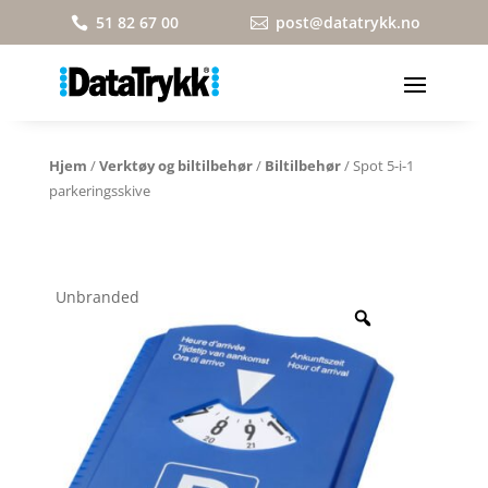
51 82 67 00
post@datatrykk.no


Hjem
/
Verktøy og biltilbehør
/
Biltilbehør
/ Spot 5-i-1
parkeringsskive
Unbranded