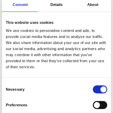
skraper
,
snøskrape
,
snøskraper
,
vindusvisker
,
visker
Consent
Details
About
This website uses cookies
We use cookies to personalise content and ads, to
provide social media features and to analyse our traffic.
Kjøp produkt uten print
We also share information about your use of our site with
Ekstra informasjon
our social media, advertising and analytics partners who
Send forespørsel om produkt med print
may combine it with other information that you’ve
provided to them or that they’ve collected from your use
Dekorasjonsalternativer
of their services.
Dekorasjonpriser
Legg valgte i handlekurven
Consent
Necessary
Selection
Bilde
Navn
På lage
Bilde
Navn
På lage
Preferences