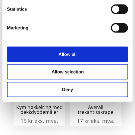
Spot 5-i-1
På
Statistics
parkeringsskive
lager
- Blå
Marketing
Relaterte produkter
Allow all
Allow selection
Deny
Kym nøkkelring med
Averall
dekkdybdemåler
trekantisskrape
15
kr
eks. mva.
17
kr
eks. mva.