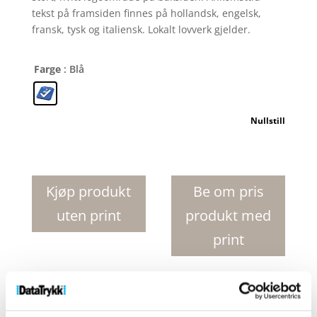
tekst på framsiden finnes på hollandsk, engelsk,
fransk, tysk og italiensk. Lokalt lovverk gjelder.
Farge
: Blå
Nullstill
Spot
5-
i-
Kjøp produkt
Be om pris
1
uten print
produkt med
parkeringsskive
antall
print
Produktnr:
10415800
Kategorier:
Biltilbehør
,
Verktøy
og biltilbehør
Stikkord:
isskrape
,
isskraper
,
skrape
,