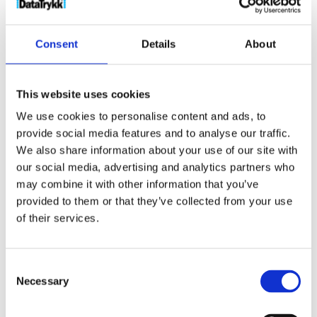
fritid
Stikkord:
bærekraftig
,
Briller
,
Green Concept
,
resirkulert
,
sol
,
Solbriller
,
uv400
Consent
Details
About
This website uses cookies
We use cookies to personalise content and ads, to
Kjøp produkt uten print
provide social media features and to analyse our traffic.
We also share information about your use of our site with
Ekstra informasjon
our social media, advertising and analytics partners who
Send forespørsel om produkt med print
may combine it with other information that you’ve
Dekorasjonsalternativer
provided to them or that they’ve collected from your use
of their services.
Dekorasjonpriser
Legg valgte i handlekurven
Consent
Necessary
Selection
Bilde
Navn
På lager
Bilde
Navn
På lager