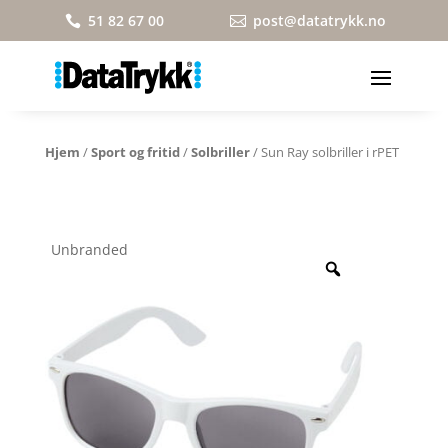
51 82 67 00
post@datatrykk.no


Hjem
/
Sport og fritid
/
Solbriller
/ Sun Ray solbriller i rPET
Unbranded