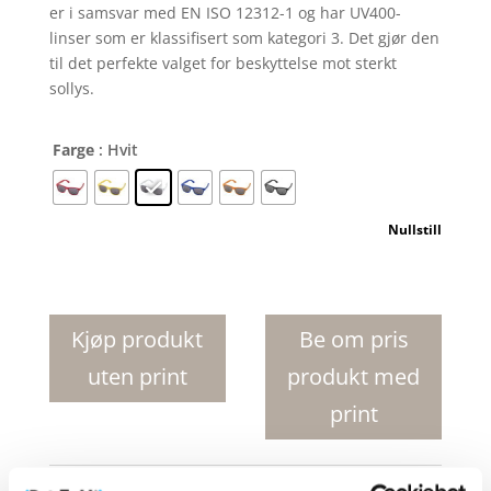
er i samsvar med EN ISO 12312-1 og har UV400-
linser som er klassifisert som kategori 3. Det gjør den
til det perfekte valget for beskyttelse mot sterkt
sollys.
Farge
: Hvit
Nullstill
Sun
Ray
solbriller
Kjøp produkt
Be om pris
i
uten print
produkt med
rPET
antall
print
Produktnr:
12700401
Kategorier:
Solbriller
,
Sport og