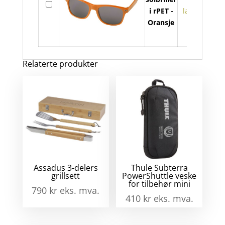
Ray
i rPET -
lager
solbr
Oransje
i
rPET
anta
Relaterte produkter
Assadus 3-delers
Thule Subterra
grillsett
PowerShuttle veske
for tilbehør mini
790
kr
eks. mva.
410
kr
eks. mva.