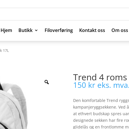
Hjem
Butikk
Filoverføring
Kontakt oss
Om oss
Hjem
Butikk
Filoverføring
Kontakt oss
Om oss
k 17L
Trend 4 roms
150
kr
eks. mva
Den komfortable Trend ryggs
kampanjeryggsekkene. Ved å 
at ethvert budskap spres uan
designede sekken har fire r
glidelås og en frontlomme me