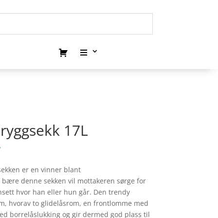
 ryggsekk 17L
.
ekken er en vinner blant
bære denne sekken vil mottakeren sørge for
sett hvor han eller hun går. Den trendy
om, hvorav to glidelåsrom, en frontlomme med
d borrelåslukking og gir dermed god plass til