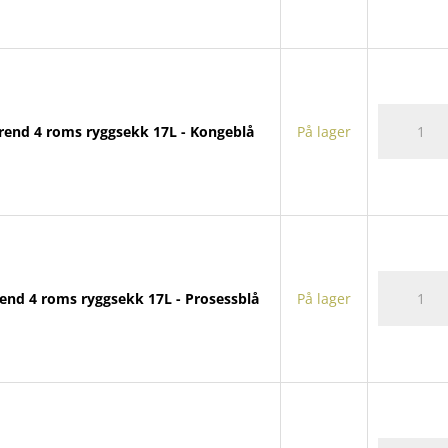
ryggsekk
17L
antall
Trend
rend 4 roms ryggsekk 17L - Kongeblå
På lager
4
roms
ryggsekk
17L
antall
Trend
end 4 roms ryggsekk 17L - Prosessblå
På lager
4
roms
ryggsekk
17L
antall