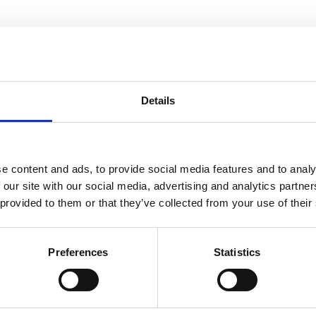
informasjon
Send forespørsel om produkt med print
Details
e content and ads, to provide social media features and to analy
Navn
På lager
 our site with our social media, advertising and analytics partn
 provided to them or that they’ve collected from your use of their
Navn
På lager
Trend
Preferences
Statistics
Trend 4 roms ryggsekk 17L - Rød
På lager
4
roms
ryggsekk
17L