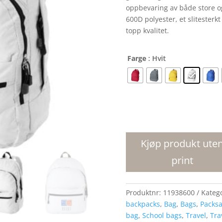
oppbevaring av både store o
600D polyester, et slitesterk
topp kvalitet.
Farge
: Hvit
Trend
4
roms
Kjøp produkt ute
ryggsekk
print
17L
antall
Produktnr:
11938600
Kateg
backpacks
,
Bag
,
Bags
,
Packsa
bag
,
School bags
,
Travel
,
Tra