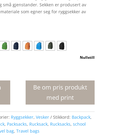
g små gjenstander. Sekken er produsert av
t materiale som egner seg for ryggsekker av
Nullstill
n
Be om pris produkt
med print
orier:
Ryggsekker
,
Vesker
Stikkord:
Backpack
,
ck
,
Packsacks
,
Rucksack
,
Rucksacks
,
school
vel bag
,
Travel bags