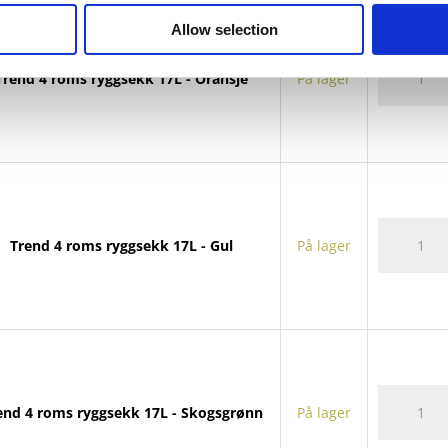
antall
Allow selection
Trend
Trend 4 roms ryggsekk 17L - Oransje
På lager
4
roms
ryggsekk
17L
antall
Trend
Trend 4 roms ryggsekk 17L - Gul
På lager
4
roms
ryggsekk
17L
antall
Trend
end 4 roms ryggsekk 17L - Skogsgrønn
På lager
4
roms