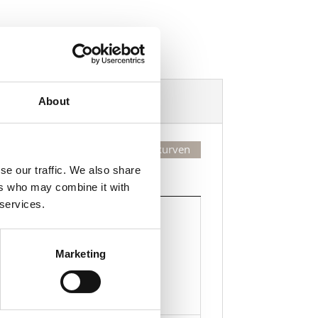
Dekorasjonsalternativer
About
Legg valgte i handlekurven
se our traffic. We also share
Kjøp
ers who may combine it with
 services.
Kjøp
Marketing
Legg til i handlekurven