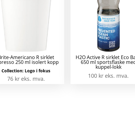
Brite-Americano R sirklet
H2O Active R sirklet Eco B
presso 250 ml isolert kopp
650 ml sportsflaske me
kuppel-lokk
Collection:
Logo i fokus
100
kr
eks. mva.
76
kr
eks. mva.