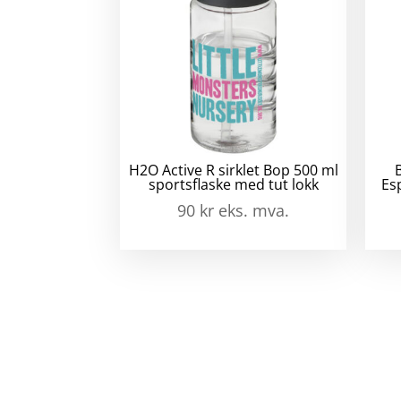
H2O Active R sirklet Bop 500 ml
sportsflaske med tut lokk
Es
90
kr
eks. mva.