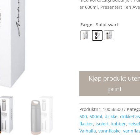
er 600ml. Presentert i en Av
Farge
: Solid svart
Valhalla
600
ml
Kjøp produkt ute
vakuumisolert
print
sportsflaske
med
kobber
Produktnr:
10056500
Kateg
antall
600
,
600ml
,
drikke
,
drikkefla
flasker
,
isolert
,
kobber
,
reise
Valhalla
,
vannflaske
,
vannfla