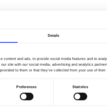
informasjon
Send forespørsel om produkt med print
Details
Navn
På lager
e content and ads, to provide social media features and to analy
 our site with our social media, advertising and analytics partn
Navn
På lager
 provided to them or that they’ve collected from your use of their
Va
 600 ml vakuumisolert sportsflaske med kobber -
På
60
Solid svart
lager
Preferences
Statistics
ml
va
sp
m