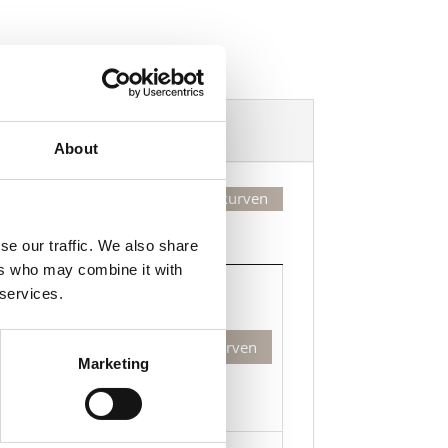
Dekorasjonsalternativer
About
Legg valgte i handlekurven
Kjøp
se our traffic. We also share
ers who may combine it with
Kjøp
 services.
lhalla
Legg til i handlekurven
0
Marketing
kuumisolert
ortsflaske
ed