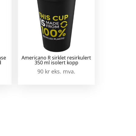
ase
Americano R sirklet resirkulert
d
350 ml isolert kopp
90
kr
eks. mva.