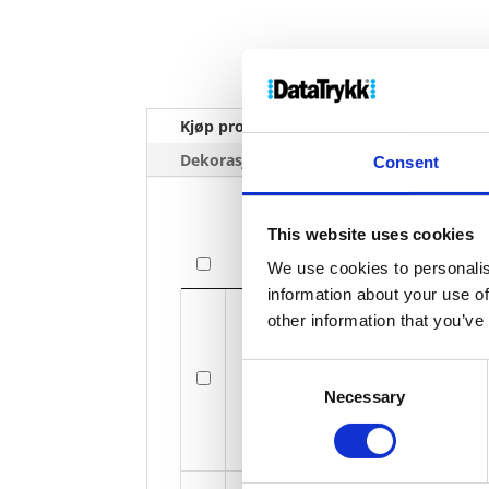
Kjøp produkt uten print
Ekstra 
Dekorasjonpriser
Consent
This website uses cookies
Bilde
We use cookies to personalis
information about your use of
Bilde
other information that you’ve
Valhalla
Consent
Necessary
Selection