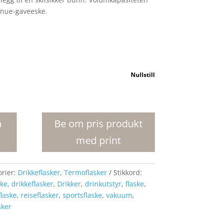
enue-gaveeske.
Nullstill
n
Be om pris produkt
med print
orier:
Drikkeflasker
,
Termoflasker
Stikkord:
ske
,
drikkeflasker
,
Drikker
,
drinkutstyr
,
flaske
,
flaske
,
reiseflasker
,
sportsflaske
,
vakuum
,
sker