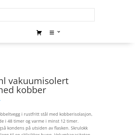
ml vakuumisolert
 med kobber
.
eltvegg i rustfritt stål med kobberisolasjon,
e i 48 timer og varme i minst 12 timer.
så kondens på utsiden av flasken. Skrulokk
llegg til en sklisikker bunn. Volumkapasiteten