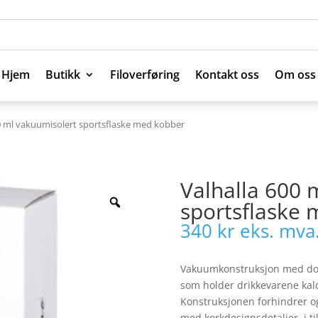
Hjem
Butikk
Filoverføring
Kontakt oss
Om oss
Hjem
Butikk
Filoverføring
Kontakt oss
Om oss
00 ml vakuumisolert sportsflaske med kobber
Valhalla 600 
sportsflaske
340
kr
eks. mva
Vakuumkonstruksjon med dobb
som holder drikkevarene kald
Konstruksjonen forhindrer og
med korkdesignsdetaljer, i ti