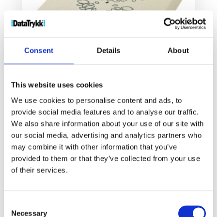
Consent
Details
About
This website uses cookies
We use cookies to personalise content and ads, to
Verde 3-delt gavesett med gresspapir
provide social media features and to analyse our traffic.
240
kr
We also share information about your use of our site with
our social media, advertising and analytics partners who
Velg alternativ
may combine it with other information that you’ve
provided to them or that they’ve collected from your use
of their services.
Consent
Necessary
Selection