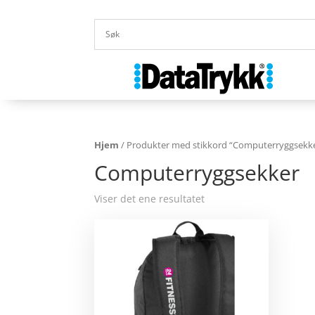
Hjem
/ Produkter med stikkord “Computerryggsekk
Computerryggsekker
Viser det ene resultatet