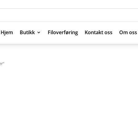
Hjem
Butikk
Filoverføring
Kontakt oss
Om oss
Hjem
Butikk
Filoverføring
Kontakt oss
Om oss
er”