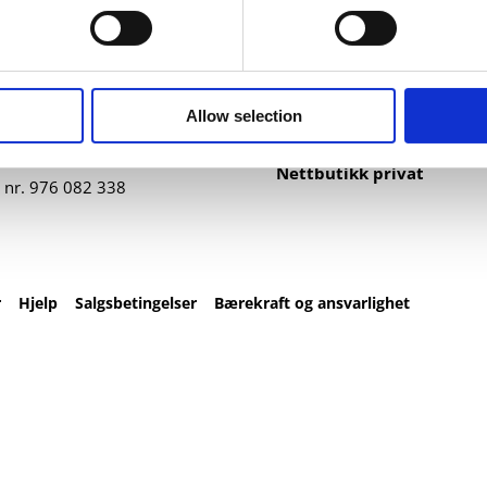
ntakt
Nettbutikk
82 67 00
Profilartikler
t@datatrykk.no
Kataloger
Allow selection
Trykksaker
agen 2, 4016 Stavanger
Klær
– fre 08:00 – 16:00
Nettbutikk privat
 nr.
976 082 338
r
Hjelp
Salgsbetingelser
Bærekraft og ansvarlighet