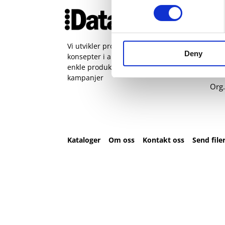
Ko
51 
pos
Vi utvikler produkter og
Deny
konsepter i alle kanaler – Alt fra
Sjøh
enkle produkter til sammensatte
Man 
kampanjer
Org.
Kataloger
Om oss
Kontakt oss
Send file