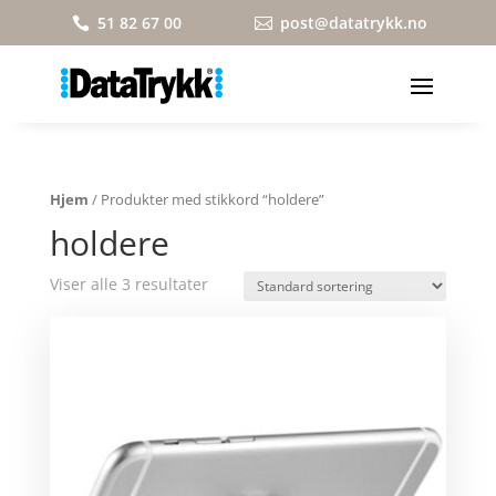
51 82 67 00
post@datatrykk.no


Hjem
/ Produkter med stikkord “holdere”
holdere
Viser alle 3 resultater