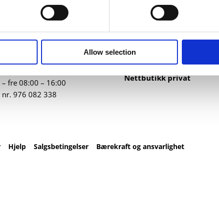
ntakt
Nettbutikk
82 67 00
Profilartikler
t@datatrykk.no
Kataloger
Allow selection
Trykksaker
ebergveien 21
, 4016
Klær
vanger
Nettbutikk privat
– fre 08:00 – 16:00
 nr.
976 082 338
r
Hjelp
Salgsbetingelser
Bærekraft og ansvarlighet