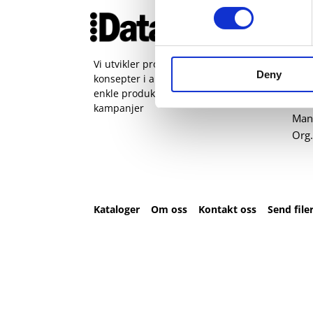
Ko
51 
pos
Vi utvikler produkter og
Deny
konsepter i alle kanaler – Alt fra
Kval
enkle produkter til sammensatte
Sta
kampanjer
Man 
Org.
Kataloger
Om oss
Kontakt oss
Send file