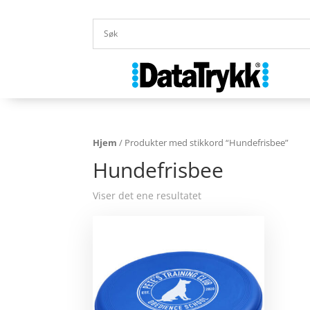
Hjem
/ Produkter med stikkord “Hundefrisbee”
Hundefrisbee
Viser det ene resultatet