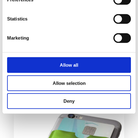
Statistics
Marketing
Compress smarttelefonholder
Allow all
14
kr
Allow selection
Velg alternativ
Deny