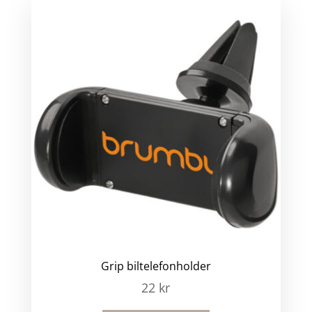
Grip biltelefonholder
22
kr