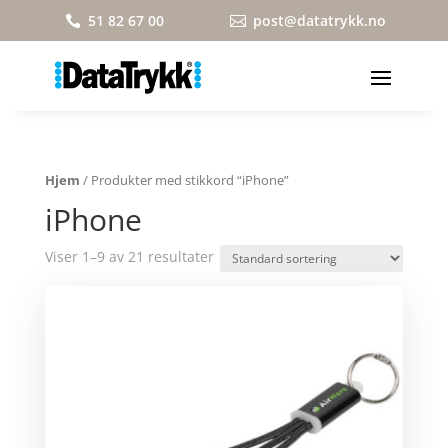
51 82 67 00
post@datatrykk.no


Hjem
/ Produkter med stikkord “iPhone”
iPhone
Viser 1–9 av 21 resultater