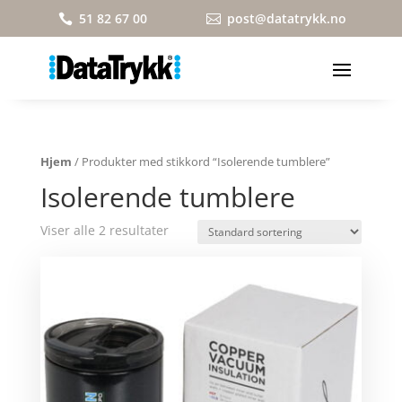
51 82 67 00
post@datatrykk.no


Hjem
/ Produkter med stikkord “Isolerende tumblere”
Isolerende tumblere
Viser alle 2 resultater