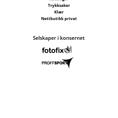
Trykksaker
Klær
Nettbutikk privat
Selskaper i konsernet
Kataloger
Om oss
Kontakt oss
Send filer
Hjelp
Salgsbetingelser
Bærekraft og
ansvarlighet