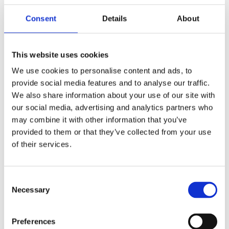
Consent
Details
About
This website uses cookies
We use cookies to personalise content and ads, to
provide social media features and to analyse our traffic.
Brite-Americano R sirklet Recycled 350 ml
We also share information about your use of our site with
isolert termokopp
our social media, advertising and analytics partners who
90
kr
may combine it with other information that you’ve
provided to them or that they’ve collected from your use
Velg alternativ
of their services.
Consent
Necessary
Selection
Preferences