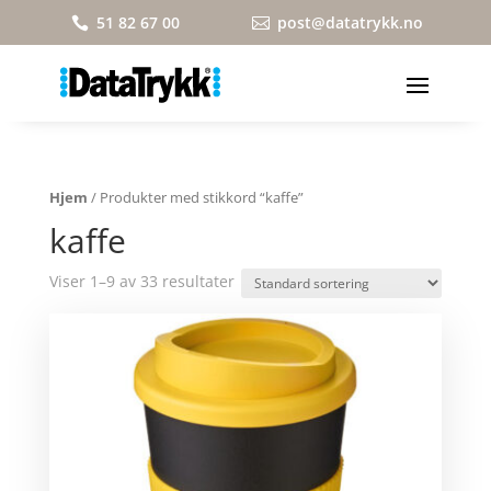
51 82 67 00
post@datatrykk.no


Hjem
/ Produkter med stikkord “kaffe”
kaffe
Viser 1–9 av 33 resultater