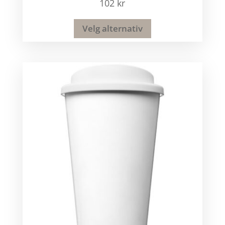
102
kr
Velg alternativ