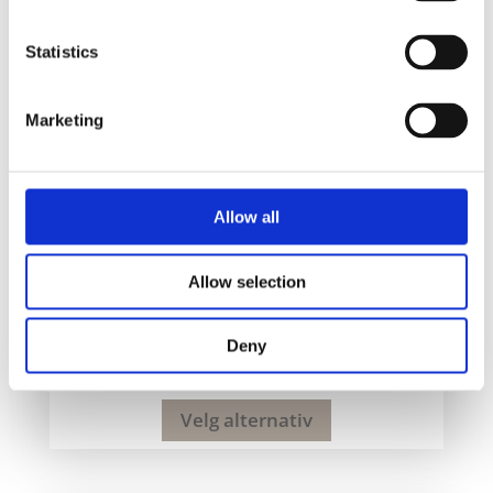
Statistics
Marketing
Allow all
Allow selection
Brite-Americano R sirklet Recycled 350 ml
sølesikker termokopp
Deny
104
kr
Velg alternativ