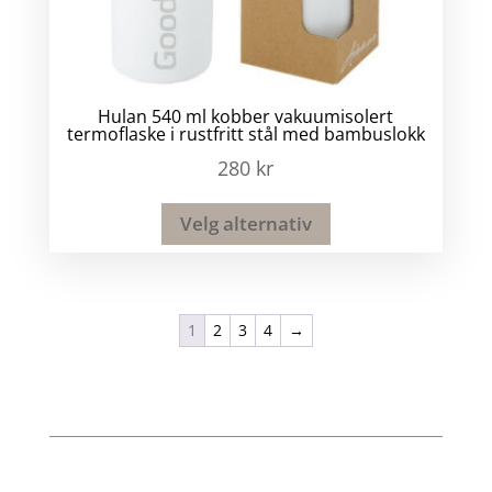
Hulan 540 ml kobber vakuumisolert
termoflaske i rustfritt stål med bambuslokk
280
kr
Velg alternativ
1
2
3
4
→