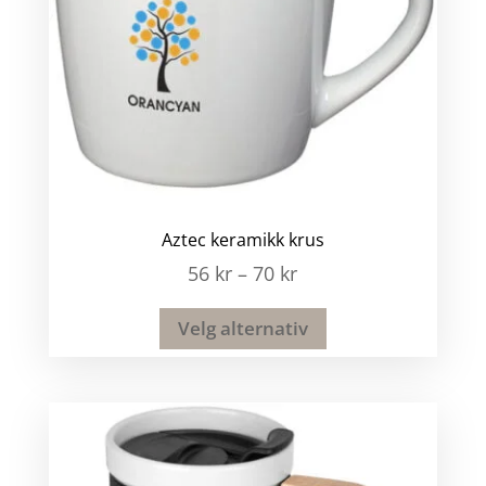
Aztec keramikk krus
56
kr
–
70
kr
Velg alternativ