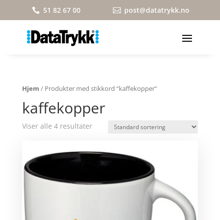
51 82 67 00
post@datatrykk.no


Hjem
/ Produkter med stikkord “kaffekopper”
kaffekopper
Viser alle 4 resultater