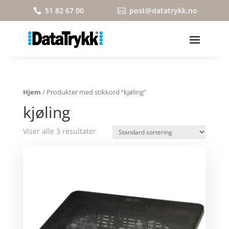
51 82 67 00
post@datatrykk.no


Hjem
/ Produkter med stikkord “kjøling”
kjøling
Viser alle 3 resultater