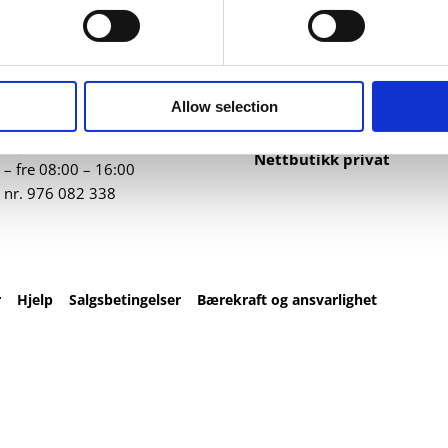
ntakt
Nettbutikk
82 67 00
Profilartikler
t@datatrykk.no
Kataloger
Allow selection
Trykksaker
ebergveien 21
, 4016
Klær
vanger
Nettbutikk privat
– fre 08:00 – 16:00
 nr.
976 082 338
r
Hjelp
Salgsbetingelser
Bærekraft og ansvarlighet