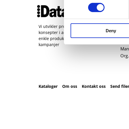
Ko
51 
pos
Vi utvikler produkter og
Deny
konsepter i alle kanaler – Alt fra
Kval
enkle produkter til sammensatte
Sta
kampanjer
Man 
Org.
Kataloger
Om oss
Kontakt oss
Send file