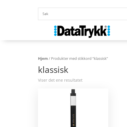
Hjem
/ Produkter med stikkord “klassisk”
klassisk
Viser det ene resultatet