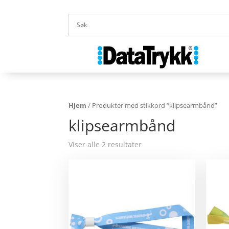
Hjem
/ Produkter med stikkord “klipsearmbånd”
klipsearmbånd
Viser alle 2 resultater