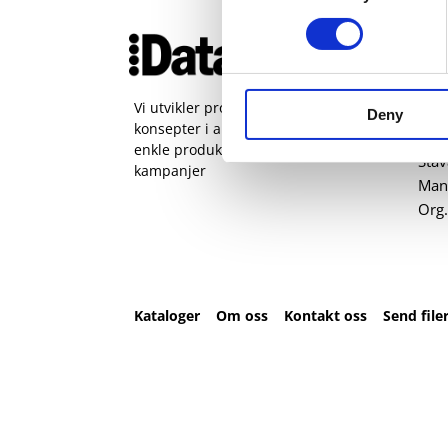
Ko
51 
pos
Vi utvikler produkter og
Deny
konsepter i alle kanaler – Alt fra
Kval
enkle produkter til sammensatte
Sta
kampanjer
Man 
Org.
Kataloger
Om oss
Kontakt oss
Send file