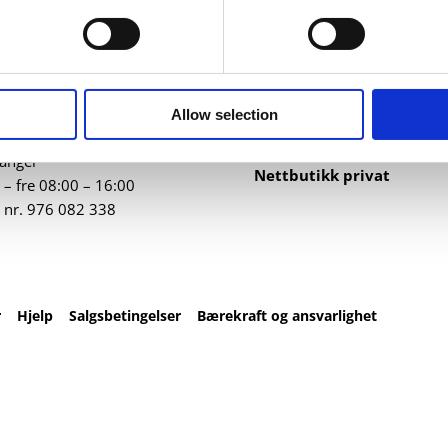
ntakt
Nettbutikk
82 67 00
Profilartikler
t@datatrykk.no
Kataloger
Allow selection
Trykksaker
ebergveien 21
, 4016
Klær
vanger
Nettbutikk privat
– fre 08:00 – 16:00
 nr.
976 082 338
r
Hjelp
Salgsbetingelser
Bærekraft og ansvarlighet