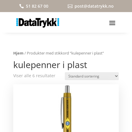
51 82 67 00
post@datatrykk.no


Hjem
/ Produkter med stikkord “kulepenner i plast”
kulepenner i plast
Viser alle 6 resultater