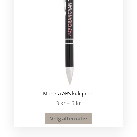
Moneta ABS kulepenn
3
kr
–
6
kr
Velg alternativ