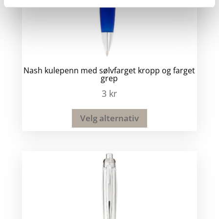
Nash kulepenn med sølvfarget kropp og farget
grep
3
kr
Velg alternativ