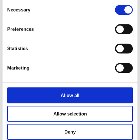
Consent
Necessary
Selection
Nash kulepenn med hvit pennekropp og farget
grep
3
kr
Preferences
Velg alternativ
Statistics
Marketing
Allow all
Allow selection
Deny