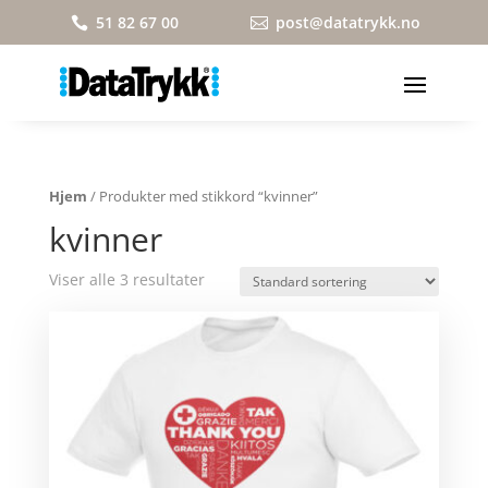
51 82 67 00
post@datatrykk.no


Hjem
/ Produkter med stikkord “kvinner”
kvinner
Viser alle 3 resultater