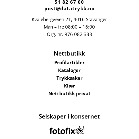
51 82 67 00
post@datatrykk.no
Kvalebergveien 21
, 4016 Stavanger
Man – fre 08:00 – 16:00
Org. nr.
976 082 338
Nettbutikk
Profilartikler
Kataloger
Trykksaker
Klær
Nettbutikk privat
Selskaper i konsernet