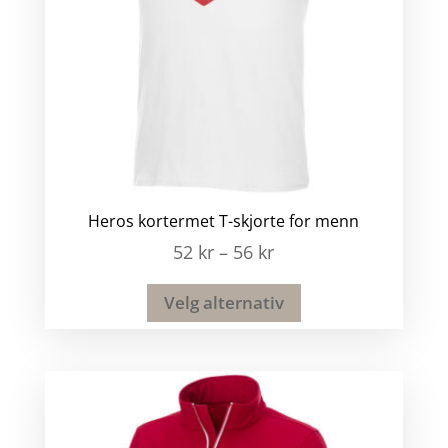
Heros kortermet T-skjorte for menn
52
kr
–
56
kr
Velg alternativ