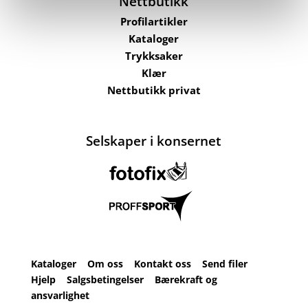
Nettbutikk
Profilartikler
Kataloger
Trykksaker
Klær
Nettbutikk privat
Selskaper i konsernet
Kataloger
Om oss
Kontakt oss
Send filer
Hjelp
Salgsbetingelser
Bærekraft og
ansvarlighet