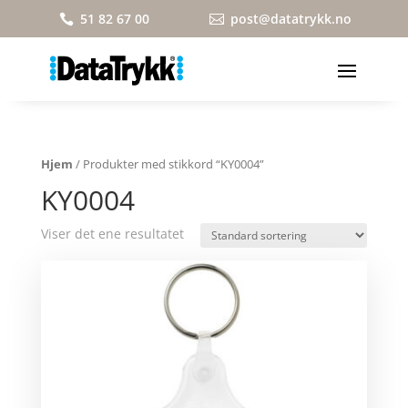
51 82 67 00
post@datatrykk.no


Hjem
/ Produkter med stikkord “KY0004”
KY0004
Viser det ene resultatet