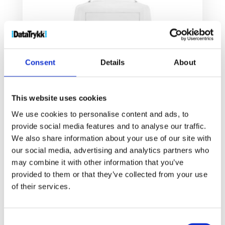
Consent
Details
About
This website uses cookies
Vosa A6 nøkkelring med plastklips
We use cookies to personalise content and ads, to
14
kr
provide social media features and to analyse our traffic.
We also share information about your use of our site with
our social media, advertising and analytics partners who
Velg alternativ
may combine it with other information that you’ve
provided to them or that they’ve collected from your use
of their services.
Consent