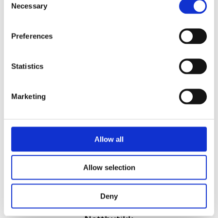
Necessary
Selection
Preferences
Statistics
Vi utvikler produkter og konsepter i alle kanaler – Alt
Marketing
fra enkle produkter til sammensatte kampanjer
Kontakt
51 82 67 00
Allow all
post@datatrykk.no
Sjøhagen 2, 4016 Stavanger
Allow selection
Man – fre 08:00 – 16:00
Org. nr.
976 082 338
Deny