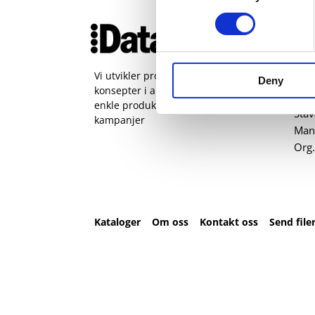
Ko
51 
pos
Vi utvikler produkter og
Deny
konsepter i alle kanaler – Alt fra
Kval
enkle produkter til sammensatte
Sta
kampanjer
Man 
Org.
Kataloger
Om oss
Kontakt oss
Send file