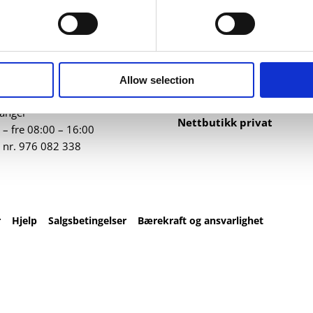
ntakt
Nettbutikk
82 67 00
Profilartikler
t@datatrykk.no
Kataloger
Allow selection
Trykksaker
ebergveien 21
, 4016
Klær
vanger
Nettbutikk privat
– fre 08:00 – 16:00
 nr.
976 082 338
r
Hjelp
Salgsbetingelser
Bærekraft og ansvarlighet