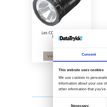
Les COB popup-lykt og
lommelykt
162
kr
Consent
Velg alternativ
This website uses cookies
We use cookies to personalis
information about your use of
other information that you’ve
Consent
Necessary
Selection