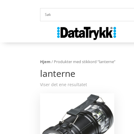
Hjem
/ Produkter med stikkord “lanterne”
lanterne
Viser det ene resultatet