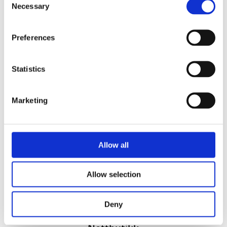
Necessary
Selection
Preferences
Statistics
Vi utvikler produkter og konsepter i alle kanaler – Alt
Marketing
fra enkle produkter til sammensatte kampanjer
Kontakt
51 82 67 00
Allow all
post@datatrykk.no
Sjøhagen 2, 4016 Stavanger
Allow selection
Man – fre 08:00 – 16:00
Org. nr.
976 082 338
Deny