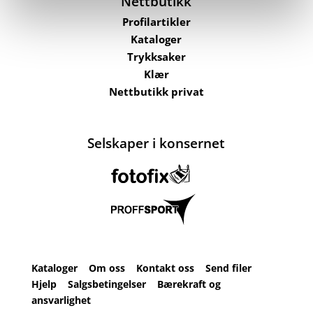
Nettbutikk
Profilartikler
Kataloger
Trykksaker
Klær
Nettbutikk privat
Selskaper i konsernet
Kataloger
Om oss
Kontakt oss
Send filer
Hjelp
Salgsbetingelser
Bærekraft og
ansvarlighet