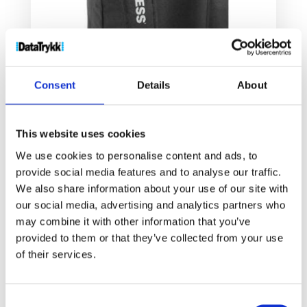
Consent
Details
About
This website uses cookies
Benton 15″ PC sekk 15L
We use cookies to personalise content and ads, to
320
kr
provide social media features and to analyse our traffic.
We also share information about your use of our site with
our social media, advertising and analytics partners who
Velg alternativ
may combine it with other information that you’ve
provided to them or that they’ve collected from your use
of their services.
Consent