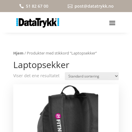
51 82 67 00
post@datatrykk.no


Hjem
/ Produkter med stikkord “Laptopsekker”
Laptopsekker
Viser det ene resultatet