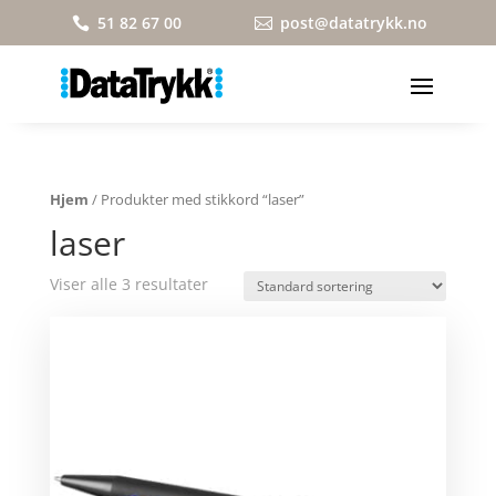
51 82 67 00
post@datatrykk.no


Hjem
/ Produkter med stikkord “laser”
laser
Viser alle 3 resultater