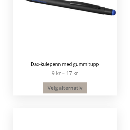
Dax-kulepenn med gummitupp
9
kr
–
17
kr
Velg alternativ