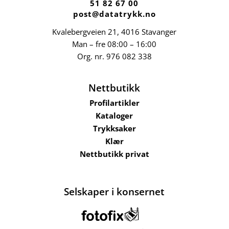
51 82 67 00
post@datatrykk.no
Kvalebergveien 21
, 4016 Stavanger
Man – fre 08:00 – 16:00
Org. nr.
976 082 338
Nettbutikk
Profilartikler
Kataloger
Trykksaker
Klær
Nettbutikk privat
Selskaper i konsernet