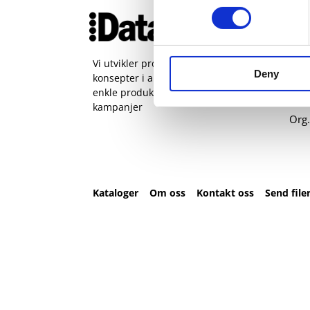
Ko
51 
pos
Vi utvikler produkter og
Deny
konsepter i alle kanaler – Alt fra
Sjøh
enkle produkter til sammensatte
Man 
kampanjer
Org.
Kataloger
Om oss
Kontakt oss
Send file