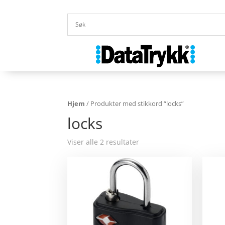
Hjem
/ Produkter med stikkord “locks”
locks
Viser alle 2 resultater