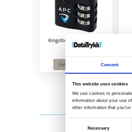
Kingsford TSA bagasjelås
Phoe
148
kr
Velg alternativ
Consent
This website uses cookies
We use cookies to personalis
information about your use of
other information that you’ve
Consent
Necessary
Selection