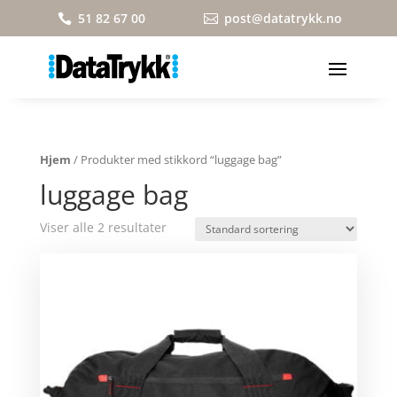
51 82 67 00
post@datatrykk.no


Hjem
/ Produkter med stikkord “luggage bag”
luggage bag
Viser alle 2 resultater