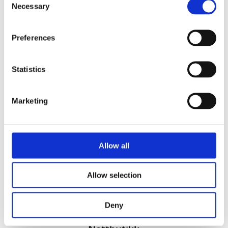
Necessary
Selection
Preferences
Statistics
Vi utvikler produkter og konsepter i alle kanaler – Alt
Marketing
fra enkle produkter til sammensatte kampanjer
Kontakt
51 82 67 00
Allow all
post@datatrykk.no
Kvalebergveien 21
, 4016 Stavanger
Allow selection
Man – fre 08:00 – 16:00
Org. nr.
976 082 338
Deny