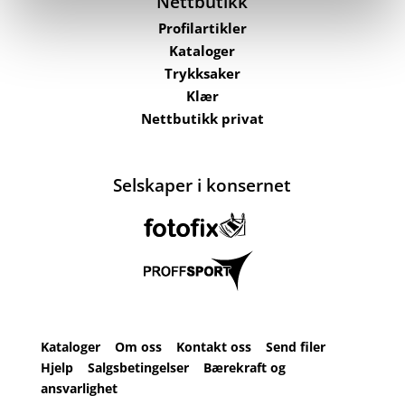
Nettbutikk
Profilartikler
Kataloger
Trykksaker
Klær
Nettbutikk privat
Selskaper i konsernet
Kataloger
Om oss
Kontakt oss
Send filer
Hjelp
Salgsbetingelser
Bærekraft og
ansvarlighet