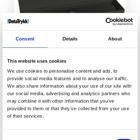
Consent
Details
About
This website uses cookies
SCX.design S51 2x 10 W TV lydplanke
We use cookies to personalise content and ads, to
970
kr
provide social media features and to analyse our traffic.
We also share information about your use of our site with
our social media, advertising and analytics partners who
Velg alternativ
may combine it with other information that you’ve
provided to them or that they’ve collected from your use
of their services.
Consent