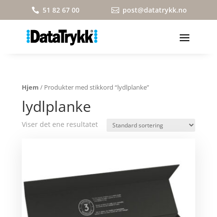
51 82 67 00
post@datatrykk.no


Hjem
/ Produkter med stikkord “lydlplanke”
lydlplanke
Viser det ene resultatet