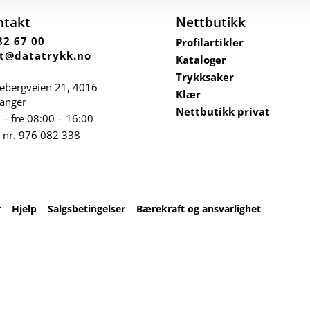
ntakt
Nettbutikk
82 67 00
Profilartikler
t@datatrykk.no
Kataloger
Trykksaker
ebergveien 21
, 4016
Klær
vanger
Nettbutikk privat
– fre 08:00 – 16:00
 nr.
976 082 338
r
Hjelp
Salgsbetingelser
Bærekraft og ansvarlighet