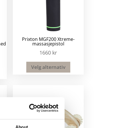
Prixton MGF200 Xtreme-
med
massasjepistol
1660
kr
Velg alternativ
About