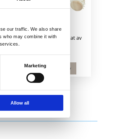
se our traffic. We also share
ers who may combine it with
us
Volu massasjeapparat av
bambus
 services.
78
kr
Marketing
Velg alternativ
Allow all