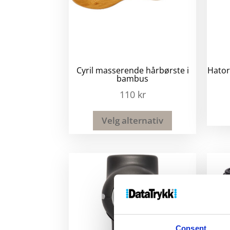
Cyril masserende hårbørste i
Hato
bambus
110
kr
Velg alternativ
Consent