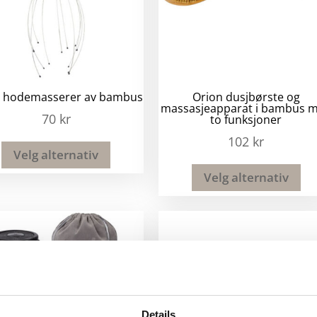
r hodemasserer av bambus
Orion dusjbørste og
massasjeapparat i bambus 
70
kr
to funksjoner
102
kr
Velg alternativ
Velg alternativ
Details